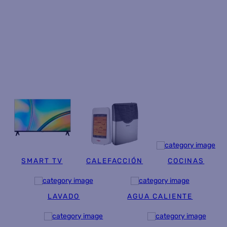
8
.
termotanque
9
.
freidora aire
10
.
cocina
SMART TV
CALEFACCIÓN
COCINAS
LAVADO
AGUA CALIENTE