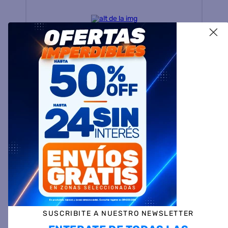
X
Video juego LEVEL UP
PLAY LT Android Hdmi
$
130.999
SUSCRIBITE A NUESTRO NEWSLETTER
Especial de
COCINAS
en