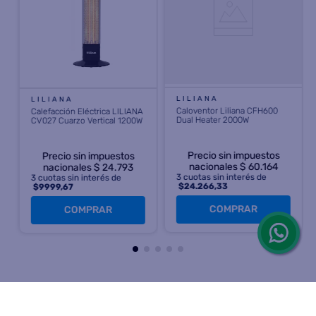
LILIANA
LILIANA
Caloventor Liliana CFH600
Calefacción Eléctrica LILIANA
Dual Heater 2000W
CV027 Cuarzo Vertical 1200W
Precio sin impuestos
Precio sin impuestos
nacionales $ 60.164
nacionales $ 24.793
3
cuotas sin interés de
3
cuotas sin interés de
$
24.266,33
$
9999,67
COMPRAR
COMPRAR