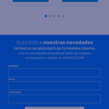
Precio sin impuestos
Precio sin impuestos
nacionales $ 339.503
nacionales $ 498.181
COMPRAR
COMPRAR
Suscribite a
nuestras novedades
OBTENÉ 5% DE DESCUENTO EN TU PRIMERA COMPRA
¡Con tu suscripción enterate de todas las mejores
promociones y ofertas en D'RICCO.COM!
NOMBRE
EMAIL