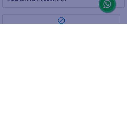
ARREPENTIMIENTO DE COMPRA
DEVOLUCIÓN DE COMPRA
Por fallas, rotura o disconformidad
© 2025 D'Ricco • Acción Mercantil S.A. • Todos los derechos
reservados.