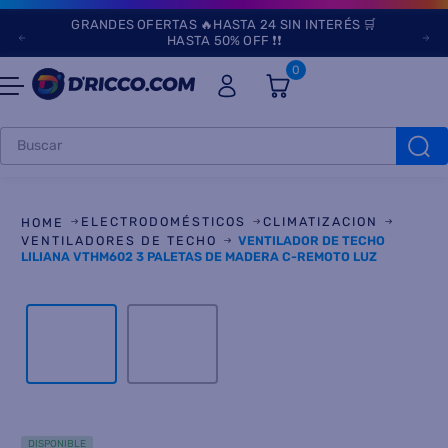
GRANDES OFERTAS 🔥HASTA 24 SIN INTERÉS 🛒
HASTA 50% OFF ❗❗
0
Buscar
TÉRMINOS MÁS
BUSCADOS
ELECTRODOMÉSTICOS
CLIMATIZACION
1
.
heladeras
VENTILADORES DE TECHO
VENTILADOR DE TECHO
LILIANA VTHM602 3 PALETAS DE MADERA C-REMOTO LUZ
2
.
lavarropas
3
.
aires
4
.
cocinas
5
.
heladera
6
.
microondas
DISPONIBLE
7
.
tv