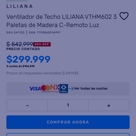
LILIANA
8
.
termotanque
Ventilador de Techo LILIANA VTHM602 3
9
.
freidora aire
Paletas de Madera C-Remoto Luz
10
.
cocina
SKU
:
241123
EAN
:
7793862014997
$
542
.
999
45
%
OFF
PRECIO CONTADO
$
299.999
3 cuotas
de $
106.810
Precio sin impuestos nacionales $ 247.933
Ver todas las cuotas
－
＋
COMPRAR AHORA