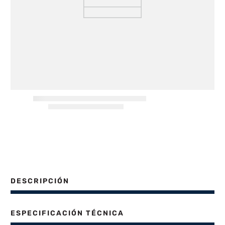
8
.
freidora aire
9
.
cocina
10
.
placard
DESCRIPCIÓN
ESPECIFICACIÓN TÉCNICA