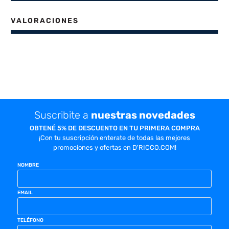
VALORACIONES
Suscribite a
nuestras novedades
OBTENÉ 5% DE DESCUENTO EN TU PRIMERA COMPRA
¡Con tu suscripción enterate de todas las mejores
promociones y ofertas en D'RICCO.COM!
NOMBRE
EMAIL
TELÉFONO