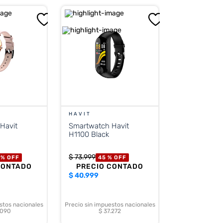
HAVIT
Havit
Smartwatch Havit
H1100 Black
$
73
.
999
 %
OFF
45 %
OFF
CONTADO
PRECIO CONTADO
$
40.999
stos nacionales
Precio sin impuestos nacionales
.090
$ 37.272