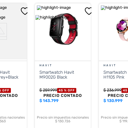
HAVIT
HAVIT
Havit
Smartwatch Havit
Smartwatch 
rey+Black
M9002G Black
H1105 Pink
$
259
.
999
$
236
.
999
%
OFF
45 %
OFF
45
CONTADO
PRECIO CONTADO
PRECIO 
$
143.799
$
130.999
stos nacionales
Precio sin impuestos nacionales
Precio sin impue
.363
$ 130.726
$ 119