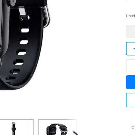
Preci
C