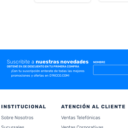
Suscribite a
nuestras novedades
NOMBRE
OBTENÉ 5% DE DESCUENTO EN TU PRIMERA COMPRA
¡Con tu suscripción enterate de todas las mejores
promociones y ofertas en D'RICCO.COM!
INSTITUCIONAL
ATENCIÓN AL CLIENTE
Sobre Nosotros
Ventas Telefónicas
Sucursales
Ventas Corporativas