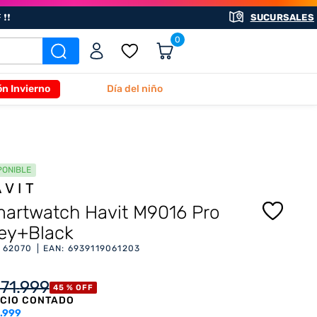
❗❗
SUCURSALES
0
ón Invierno
Día del niño
PONIBLE
AVIT
artwatch Havit M9016 Pro
ey+Black
:
62070
EAN
:
6939119061203
171
.
999
45 %
OFF
CIO CONTADO
.999