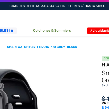
GRANDES OFERTAS 🔥HASTA 24 SIN INTERÉS 🛒 HASTA 50% OFF 
ÁS BUSCADOS
BLES !🔥
Colchones & Sommiers
⚡Liquidaci
H
SMARTWATCH HAVIT M9016 PRO GREY+BLACK
s
DIS
H
as
Sm
Gr
SKU
que
re
$
PRE
$
94