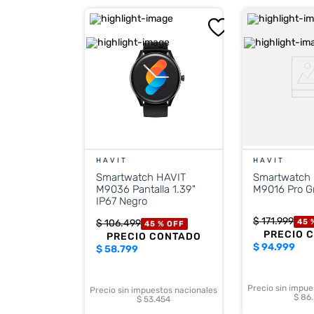
HAVIT
HAVIT
Smartwatch 
Smartwatch HAVIT
M9016 Pro G
M9036 Pantalla 1.39"
IP67 Negro
$
171
.
999
45 
$
106
.
499
45 %
OFF
PRECIO 
PRECIO CONTADO
$
94.999
$
58.799
Precio sin impue
Precio sin impuestos nacionales
$ 86
$ 53.454