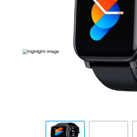
10
.
placard