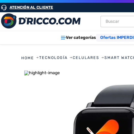
ATENCIÓN AL CLIENTE
Buscar
TÉRMINOS M
Ver categorías
Ofertas IMPERDI
1
.
heladeras
2
.
aires
TECNOLOGÍA
CELULARES
SMART WATC
3
.
lavarropa
4
.
cocinas
5
.
microond
6
.
tv
7
.
termotan
8
.
freidora ai
9
.
cocina