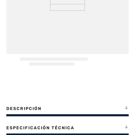
8
.
termotanque
9
.
freidora aire
10
.
cocina
DESCRIPCIÓN
ESPECIFICACIÓN TÉCNICA