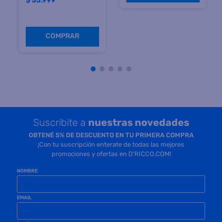
$
55.999
COMPRAR
Suscribite a
nuestras novedades
OBTENÉ 5% DE DESCUENTO EN TU PRIMERA COMPRA
¡Con tu suscripción enterate de todas las mejores
promociones y ofertas en D'RICCO.COM!
NOMBRE
EMAIL