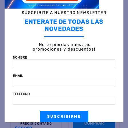
SUSCRIBITE A NUESTRO NEWSLETTER
ENTERATE DE TODAS LAS
Otras personas también vieron
NOVEDADES
¡No te pierdas nuestras
promociones y descuentos!
NOMBRE
PEABODY
Termo Electrico PEABODY
EMAIL
PE-ET1001N 1 Litro E-
TERMO 700W NEG
$
163
.
999
TELÉFONO
45 %
OFF
PRECIO CONTADO
Vaso Termico CONTIGO
$
90.499
STREETERVILLE 1180 Ml
Reef
SUSCRIBIRME
$
101
.
499
45 %
OFF
COMPRAR
PRECIO CONTADO