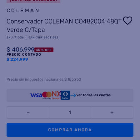
COLEMAN
8
.
heladera
Conservador COLEMAN CO482004 48QT
9
.
freidora aire
Verde C/Tapa
10
.
placard
SKU
:
71036
EAN
:
789169011382
$
406
.
999
45 %
OFF
PRECIO CONTADO
$
224.999
Precio sin impuestos nacionales $ 185.950
Ver todas las cuotas
－
＋
COMPRAR AHORA