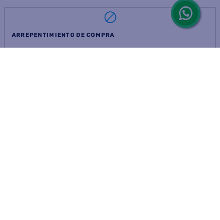
ARREPENTIMIENTO DE COMPRA
DEVOLUCIÓN DE COMPRA
Por fallas, rotura o disconformidad
© 2025 D'Ricco • Acción Mercantil S.A. • Todos los derechos
reservados.