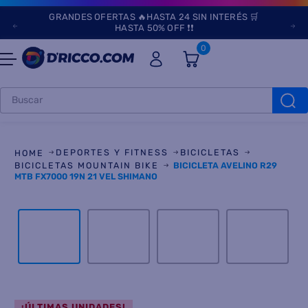
GRANDES OFERTAS 🔥HASTA 24 SIN INTERÉS 🛒
HASTA 50% OFF ❗❗
0
Buscar
TÉRMINOS MÁS
BUSCADOS
DEPORTES Y FITNESS
BICICLETAS
1
.
heladeras
BICICLETAS MOUNTAIN BIKE
BICICLETA AVELINO R29
MTB FX7000 19N 21 VEL SHIMANO
2
.
lavarropas
3
.
aires
4
.
cocinas
5
.
microondas
6
.
tv
7
.
¡ÚLTIMAS UNIDADES!
heladera