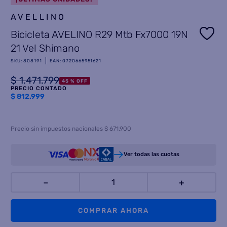
AVELLINO
8
.
termotanque
Bicicleta AVELINO R29 Mtb Fx7000 19N
9
.
freidora aire
21 Vel Shimano
10
.
placard
SKU
:
808191
EAN
:
0720665951621
$
1
.
471
.
799
45 %
OFF
PRECIO CONTADO
$
812.999
Precio sin impuestos nacionales $ 671.900
Ver todas las cuotas
－
＋
COMPRAR AHORA