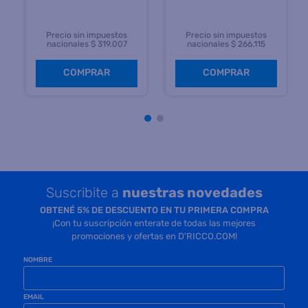
Precio sin impuestos
Precio sin impuestos
nacionales $ 319.007
nacionales $ 266.115
COMPRAR
COMPRAR
Suscribite a
nuestras novedades
OBTENÉ 5% DE DESCUENTO EN TU PRIMERA COMPRA
¡Con tu suscripción enterate de todas las mejores
promociones y ofertas en D'RICCO.COM!
NOMBRE
EMAIL