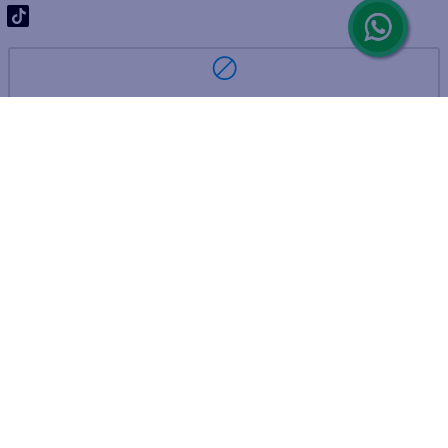
ARREPENTIMIENTO DE COMPRA
DEVOLUCIÓN DE COMPRA
Por fallas, rotura o disconformidad
© 2025 D'Ricco • Acción Mercantil S.A. • Todos los derechos
reservados.