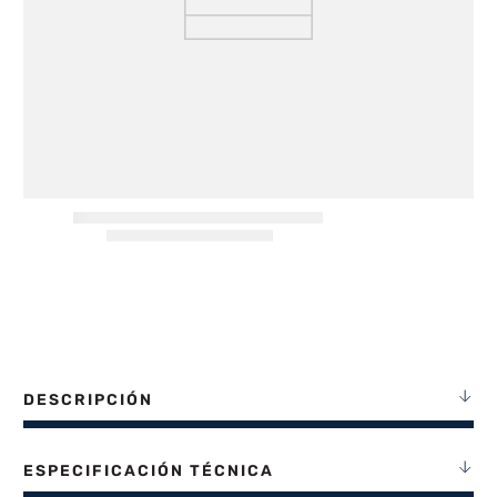
8
.
freidora aire
9
.
cocina
10
.
placard
DESCRIPCIÓN
ESPECIFICACIÓN TÉCNICA