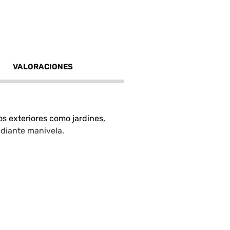
VALORACIONES
s exteriores como jardines,
ediante manivela.
xi, lo que aumenta su