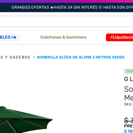
GRANDES OFERTAS 🔥HASTA 24 SIN INTERÉS 🛒 HASTA 50% OFF 
ÁS BUSCADOS
BLES !🔥
Colchones & Sommiers
⚡Liquidaci
s
AS Y GAZEBOS
SOMBRILLA GLÜCK GK-SL3MB 3 METROS VERDE
DIS
G
So
Me
as
SKU
que
$
PRE
re
$
18