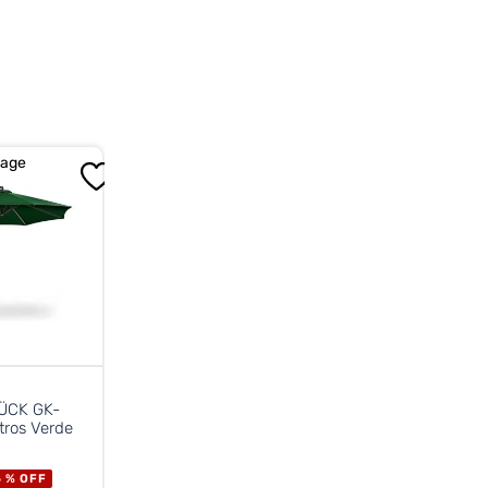
es impermeable y ofrece
illa, además de contar con una
tos moderados sin perder
K GK-
ros Verde
5 %
OFF