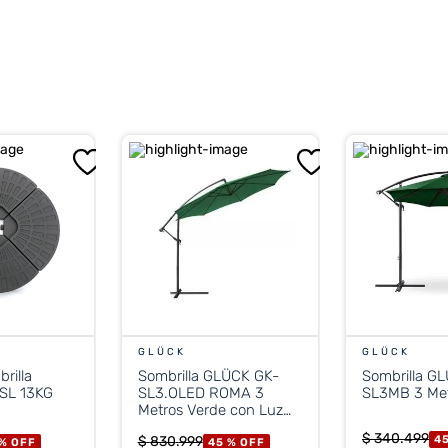
a en
poliéster de 180 gramos
de color verde, material que 
lares.
ela
integrada para abrir y cerrar la sombrilla de forma senc
adamente
13,95 kg
, lo que le otorga estabilidad frente a vien
GLÜCK
GLÜCK
rilla
Sombrilla GLÜCK GK-
Sombrilla GLÜC
13KG
SL3.OLED ROMA 3
SL3MB 3 Met
Metros Verde con Luz
Solar
$
340
.
499
$
830
.
999
4
 %
OFF
45 %
OFF