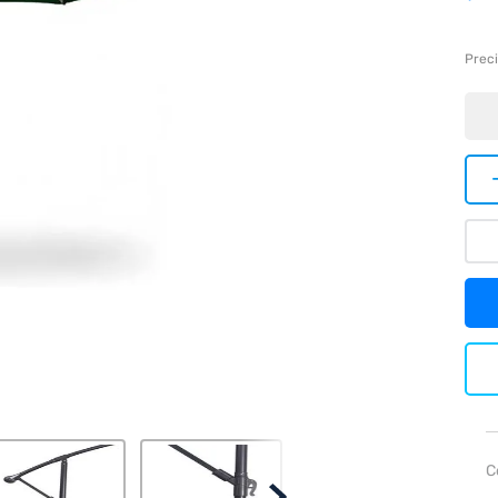
Preci
C