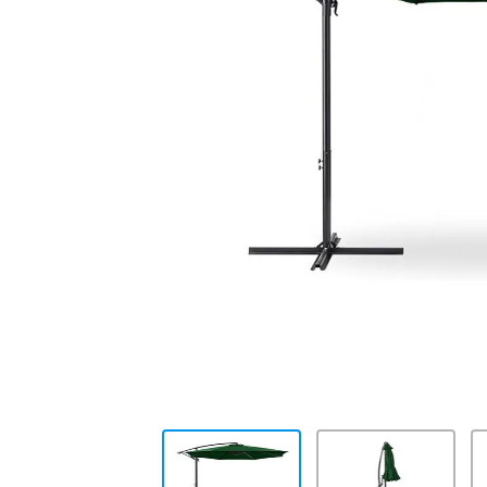
10
.
cocina