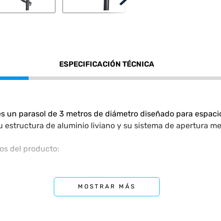
ESPECIFICACIÓN TÉCNICA
s un parasol de 3 metros de diámetro diseñado para espacio
su estructura de aluminio liviano y su sistema de apertura m
cos del producto:
 de
3 metros
y una altura total de
2,20 metros
.
MOSTRAR MÁS
ada en
aluminio liviano
con un recubrimiento de pintura epo
ita su manipulación.