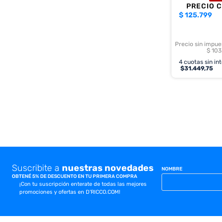
PRECIO 
$
125.799
Precio sin impue
$ 103
4
cuotas sin in
$
31.449,75
Suscribite a
nuestras novedades
NOMBRE
OBTENÉ 5% DE DESCUENTO EN TU PRIMERA COMPRA
¡Con tu suscripción enterate de todas las mejores
promociones y ofertas en D'RICCO.COM!