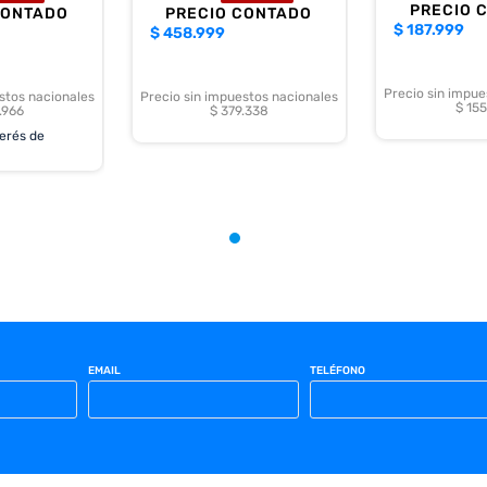
PRECIO 
CONTADO
PRECIO CONTADO
$
187.999
$
458.999
Precio sin impue
stos nacionales
Precio sin impuestos nacionales
$ 155
.966
$ 379.338
terés de
EMAIL
TELÉFONO