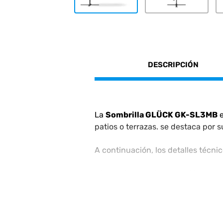
DESCRIPCIÓN
La
Sombrilla GLÜCK GK-SL3MB
e
patios o terrazas. se destaca por 
A continuación, los detalles técni
Dimensiones
: Tiene un diámetro
Material de la Estructura
: Fabric
resistencia a la intemperie y facil