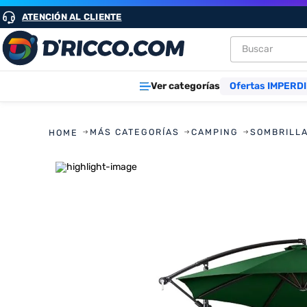
ATENCIÓN AL CLIENTE
Buscar
TÉRMINOS M
Ver categorías
Ofertas IMPERDI
1
.
heladeras
2
.
lavarropa
MÁS CATEGORÍAS
CAMPING
SOMBRILL
3
.
aires
4
.
cocinas
5
.
heladera
6
.
microond
7
.
tv
8
.
termotan
9
.
freidora ai