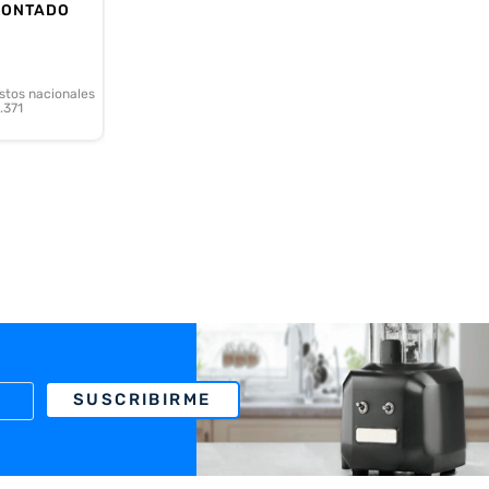
CONTADO
stos nacionales
.371
SUSCRIBIRME