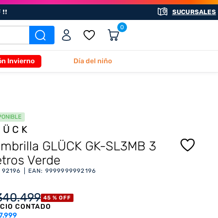
❗❗
SUCURSALES
0
ón Invierno
Día del niño
PONIBLE
LÜCK
mbrilla GLÜCK GK-SL3MB 3
tros Verde
:
92196
EAN
:
9999999992196
340
.
499
45 %
OFF
CIO CONTADO
7.999