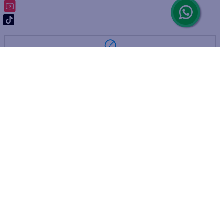
ARREPENTIMIENTO DE COMPRA
DEVOLUCIÓN DE COMPRA
Por fallas, rotura o disconformidad
© 2025 D'Ricco • Acción Mercantil S.A. • Todos los derechos
reservados.