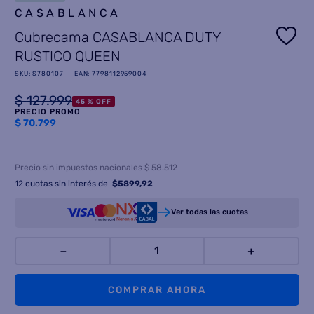
CASABLANCA
8
.
freidora aire
Cubrecama CASABLANCA DUTY
9
.
cocina
RUSTICO QUEEN
10
.
placard
SKU
:
S780107
EAN
:
7798112959004
$
127
.
999
45 %
OFF
PRECIO PROMO
$
70.799
Precio sin impuestos nacionales $ 58.512
12
cuotas sin interés de
$
5899,92
Ver todas las cuotas
－
＋
COMPRAR AHORA