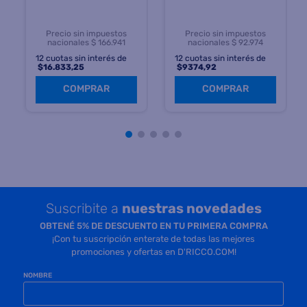
Precio sin impuestos
Precio sin impuestos
nacionales $ 166.941
nacionales $ 92.974
12
cuotas sin interés de
12
cuotas sin interés de
$
16.833,25
$
9374,92
COMPRAR
COMPRAR
Suscribite a
nuestras novedades
OBTENÉ 5% DE DESCUENTO EN TU PRIMERA COMPRA
¡Con tu suscripción enterate de todas las mejores
promociones y ofertas en D'RICCO.COM!
NOMBRE