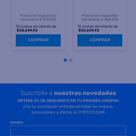
Precio sin impuestos
Precio sin impuestos
nacionales $ 379.338
nacionales $ 498.346
12
cuotas sin interés de
12
cuotas sin interés de
$
38.249,92
$
50.249,92
COMPRAR
COMPRAR
Suscribite a
nuestras novedades
OBTENÉ 5% DE DESCUENTO EN TU PRIMERA COMPRA
¡Con tu suscripción enterate de todas las mejores
promociones y ofertas en D'RICCO.COM!
NOMBRE