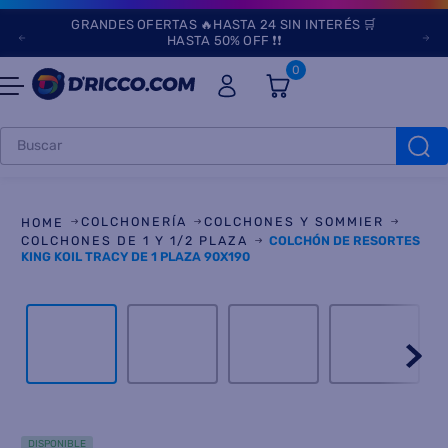
GRANDES OFERTAS 🔥HASTA 24 SIN INTERÉS 🛒
HASTA 50% OFF ❗❗
0
Buscar
TÉRMINOS MÁS
BUSCADOS
COLCHONERÍA
COLCHONES Y SOMMIER
1
.
heladeras
COLCHONES DE 1 Y 1/2 PLAZA
COLCHÓN DE RESORTES
KING KOIL TRACY DE 1 PLAZA 90X190
2
.
aires
3
.
lavarropas
4
.
cocinas
5
.
microondas
6
.
tv
DISPONIBLE
7
.
termotanque