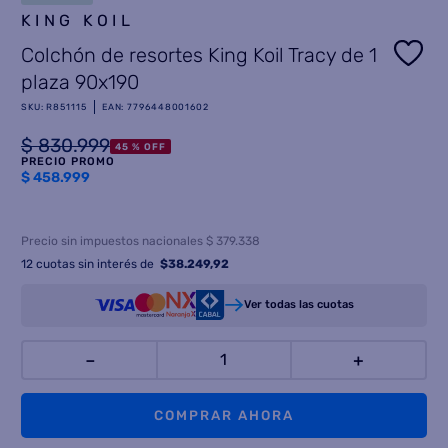
KING KOIL
8
.
heladera
Colchón de resortes King Koil Tracy de 1
9
.
freidora aire
plaza 90x190
10
.
placard
SKU
:
R851115
EAN
:
7796448001602
$
830
.
999
45 %
OFF
PRECIO PROMO
$
458.999
Precio sin impuestos nacionales $ 379.338
12
cuotas sin interés de
$
38.249,92
Ver todas las cuotas
－
＋
COMPRAR AHORA