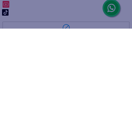
ARREPENTIMIENTO DE COMPRA
DEVOLUCIÓN DE COMPRA
Por fallas, rotura o disconformidad
© 2025 D'Ricco • Acción Mercantil S.A. • Todos los derechos
reservados.