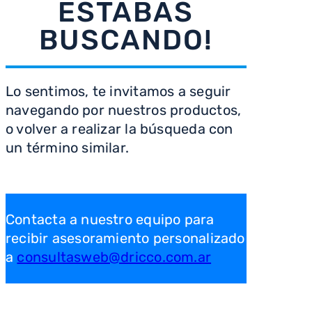
ESTABAS
8
.
heladera
BUSCANDO!
9
.
freidora aire
10
.
placard
Lo sentimos, te invitamos a seguir
navegando por nuestros productos,
o volver a realizar la búsqueda con
un término similar.
Contacta a nuestro equipo para
recibir asesoramiento personalizado
a
consultasweb@dricco.com.ar