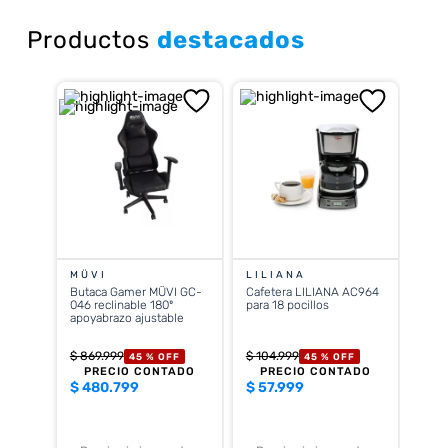
Productos
destacados
MÜVI
LILIANA
Butaca Gamer MÜVI GC-
Cafetera LILIANA AC964
046 reclinable 180º
para 18 pocillos
apoyabrazo ajustable
$
869
.
999
$
104
.
999
45 %
OFF
45 %
OFF
PRECIO CONTADO
PRECIO CONTADO
$
480.799
$
57.999