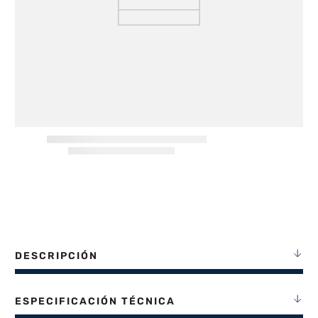
8
.
termotanque
9
.
freidora aire
10
.
cocina
DESCRIPCIÓN
ESPECIFICACIÓN TÉCNICA