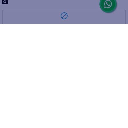
ARREPENTIMIENTO DE COMPRA
DEVOLUCIÓN DE COMPRA
Por fallas, rotura o disconformidad
© 2025 D'Ricco • Acción Mercantil S.A. • Todos los derechos
reservados.