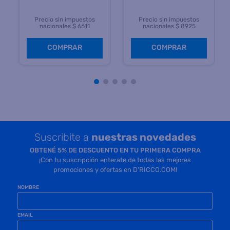
Precio sin impuestos
Precio sin impuestos
nacionales $ 6611
nacionales $ 8925
COMPRAR
COMPRAR
Suscribite a
nuestras novedades
OBTENÉ 5% DE DESCUENTO EN TU PRIMERA COMPRA
¡Con tu suscripción enterate de todas las mejores
promociones y ofertas en D'RICCO.COM!
NOMBRE
EMAIL