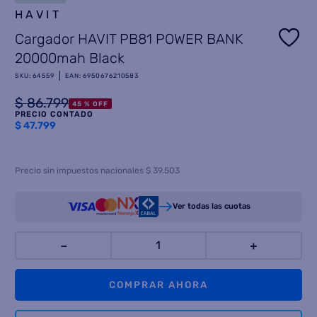
HAVIT
8
.
termotanque
Cargador HAVIT PB81 POWER BANK
9
.
freidora aire
20000mah Black
10
.
cocina
SKU
:
64559
EAN
:
6950676210583
$
86
.
799
45 %
OFF
PRECIO CONTADO
$
47.799
Precio sin impuestos nacionales $ 39.503
Ver todas las cuotas
－
＋
COMPRAR AHORA