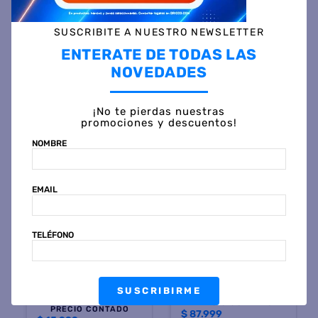
SUSCRIBITE A NUESTRO NEWSLETTER
ENTERATE DE TODAS LAS
Otras personas también vieron
NOVEDADES
¡No te pierdas nuestras
promociones y descuentos!
NOMBRE
EMAIL
MARRYKING
TELÉFONO
SAMSUNG
Cargador MERRYKING MK-
Accesorio Celular
P201ARCA de usa A+C
SAMSUNG EP-T4510
Con Cable
TRAVEL ADAPTER 45W C/
$
28
.
999
45 %
OFF
SUSCRIBIRME
$
158
.
999
45 %
OFF
PRECIO CONTADO
PRECIO CONTADO
$
15.999
$
87.999