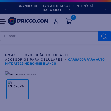
GRANDES OFERTAS 🔥HASTA 24 SIN INTERÉS 🛒
HASTA 50% OFF ❗❗
0
Buscar
TÉRMINOS MÁS
BUSCADOS
TECNOLOGÍA
CELULARES
1
.
heladeras
ACCESORIOS PARA CELULARES
CARGADOR PARA AUTO
M-TK AT929 MICRO-USB BLANCO
2
.
aires
3
.
lavarropas
4
.
cocinas
5
.
microondas
6
.
tv
7
.
termotanque