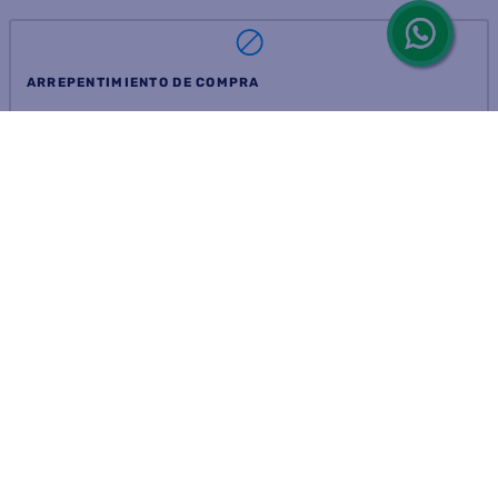
ARREPENTIMIENTO DE COMPRA
DEVOLUCIÓN DE COMPRA
Por fallas, rotura o disconformidad
© 2025 D'Ricco • Acción Mercantil S.A. • Todos los derechos
reservados.