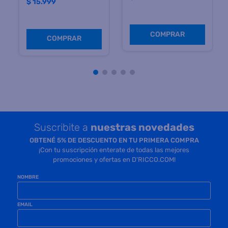
Precio sin impuestos
Precio sin impuestos
nacionales $ 13.222
nacionales $ 72.726
COMPRAR
COMPRAR
Suscribite a
nuestras novedades
OBTENÉ 5% DE DESCUENTO EN TU PRIMERA COMPRA
¡Con tu suscripción enterate de todas las mejores
promociones y ofertas en D'RICCO.COM!
NOMBRE
EMAIL