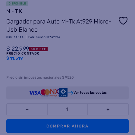
DISPONIBLE
8
.
M-TK
freidora aire
Cargador para Auto M-Tk At929 Micro-
9
.
cocina
Usb Blanco
10
.
placard
SKU
:
64544
EAN
:
8435350739294
$
22
.
999
50 %
OFF
PRECIO CONTADO
$
11.519
Precio sin impuestos nacionales $ 9520
Ver todas las cuotas
－
＋
COMPRAR AHORA