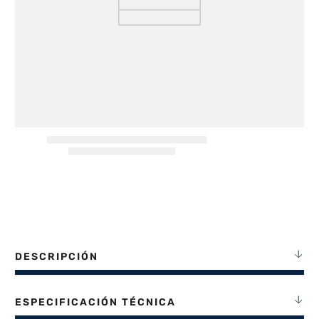
8
.
termotanque
9
.
freidora aire
10
.
placard
DESCRIPCIÓN
ESPECIFICACIÓN TÉCNICA