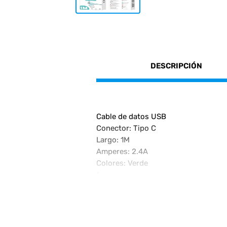
DESCRIPCIÓN
Cable de datos USB
Conector: Tipo C
Largo: 1M
Amperes: 2.4A
Colores: Verde
*
Peso
0.04 kg
Dimensiones
6 ž 2.5 ž 15 cm
Marcas
M-TK