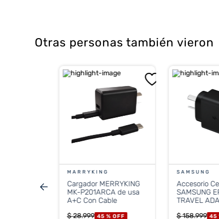
Otras personas también vieron
Micro Havit
elular
FF
CONTADO
MARRYKING
SAMSUNG
Cargador MERRYKING
Accesorio Ce
stos nacionales
487
MK-P201ARCA de usa
SAMSUNG E
A+C Con Cable
TRAVEL AD
C/
$
28
.
999
$
158
.
999
45 %
OFF
45