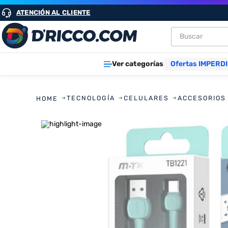
ATENCIÓN AL CLIENTE
Buscar
TÉRMINOS M
Ver categorías
Ofertas IMPERDI
1
.
heladeras
2
.
aires
TECNOLOGÍA
CELULARES
ACCESORIOS
3
.
lavarropa
4
.
cocinas
5
.
microond
6
.
tv
7
.
termotan
8
.
heladera
9
.
freidora ai