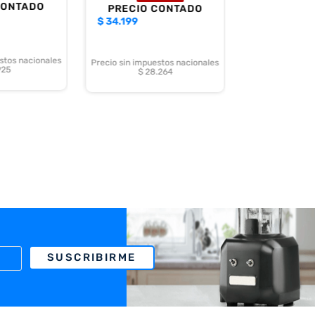
CONTADO
PRECIO CONTADO
$
34.199
stos nacionales
Precio sin impuestos nacionales
925
$ 28.264
SUSCRIBIRME