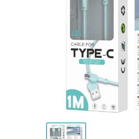
10
.
placard