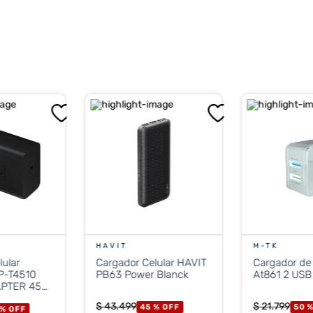
HAVIT
M-TK
lular
Cargador Celular HAVIT
Cargador de
P-T4510
PB63 Power Blanck
At861 2 USB
APTER 45W
$
43
.
499
$
21
.
799
45 %
OFF
50 
 %
OFF