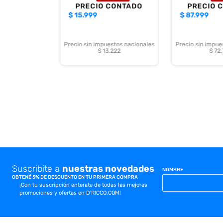
PRECIO CONTADO
PRECIO 
$
15.999
$
87.999
Precio sin impuestos nacionales
Precio sin impue
$ 13.222
$ 72
Suscribite a
nuestras novedades
NOMBRE
OBTENÉ 5% DE DESCUENTO EN TU PRIMERA COMPRA
¡Con tu suscripción enterate de todas las mejores
promociones y ofertas en D'RICCO.COM!