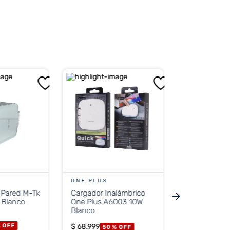
M-TK
Cargador pa
Tk At929 Micro-USB
Negro
$
22
.
999
50 
PRECIO 
$
11.519
ONE PLUS
 Pared M-Tk
Cargador Inalámbrico
Precio sin impue
 Blanco
One Plus A6003 10W
$ 9
Blanco
%
OFF
$
68
.
999
50 %
OFF