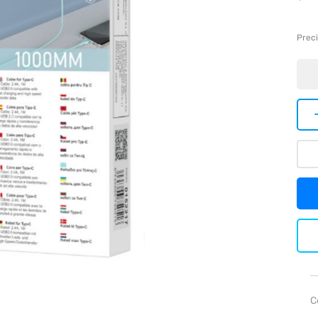
Preci
C