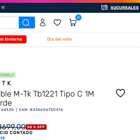
❗❗
SUCURSALES
0
ón Invierno
Día del niño
PONIBLE
-TK
ble M-Tk Tb1221 Tipo C 1M
rde
:
64530
EAN
:
8435606750516
8699
,
00
50 %
OFF
CIO CONTADO
19