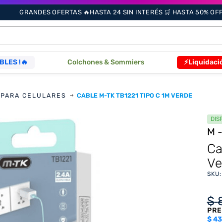
GRANDES OFERTAS 🔥HASTA 24 SIN INTERÉS 🛒 HASTA 50% OFF 
ÁS BUSCADOS
BLES !🔥
Colchones & Sommiers
⚡Liquidaci
 PARA CELULARES
CABLE M-TK TB1221 TIPO C 1M VERDE
s
DIS
M
as
Ca
Ve
SKU
que
$
PRE
re
$
43