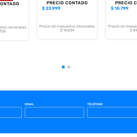
PRECIO CONTADO
PRECIO 
CONTADO
$
23.999
$
10.799
Precio sin impuestos nacionales
Precio sin impue
stos nacionales
$ 19.834
$ 8
.726
EMAIL
TELÉFONO