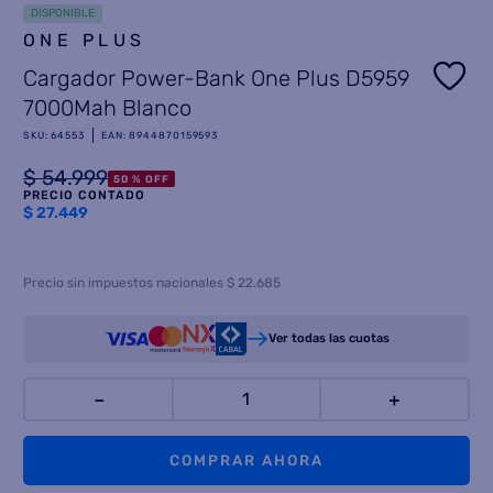
DISPONIBLE
8
.
ONE PLUS
termotanque
Cargador Power-Bank One Plus D5959
9
.
freidora aire
7000Mah Blanco
10
.
placard
SKU
:
64553
EAN
:
8944870159593
$
54
.
999
50 %
OFF
PRECIO CONTADO
$
27.449
Precio sin impuestos nacionales $ 22.685
Ver todas las cuotas
－
＋
COMPRAR AHORA