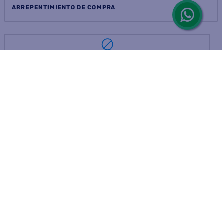
ARREPENTIMIENTO DE COMPRA
DEVOLUCIÓN DE COMPRA
Por fallas, rotura o disconformidad
© 2025 D'Ricco • Acción Mercantil S.A. • Todos los derechos
reservados.