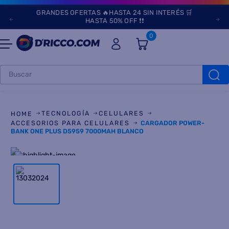
GRANDES OFERTAS 🔥HASTA 24 SIN INTERÉS 🛒
HASTA 50% OFF ❗❗
0
Buscar
TÉRMINOS MÁS
BUSCADOS
TECNOLOGÍA
CELULARES
1
.
heladeras
ACCESORIOS PARA CELULARES
CARGADOR POWER-
BANK ONE PLUS D5959 7000MAH BLANCO
2
.
lavarropas
3
.
aires
4
.
cocinas
5
.
microondas
6
.
tv
7
.
heladera