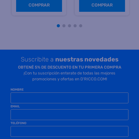
Precio sin impuestos
Precio sin impuestos
nacionales $ 8925
nacionales $ 10.784
COMPRAR
COMPRAR
Suscribite a
nuestras novedades
OBTENÉ 5% DE DESCUENTO EN TU PRIMERA COMPRA
¡Con tu suscripción enterate de todas las mejores
promociones y ofertas en D'RICCO.COM!
NOMBRE
EMAIL