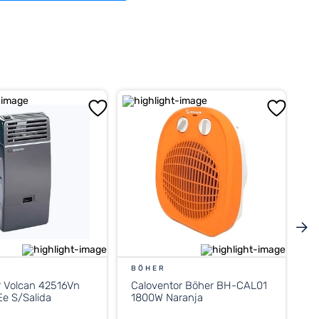
BÖHER
r Volcan 42516Vn
Caloventor Böher BH-CAL01
e S/Salida
1800W Naranja