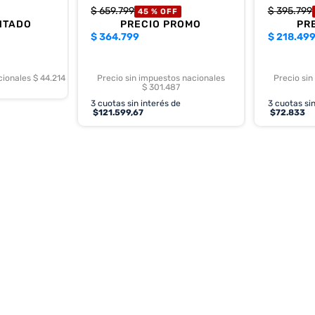
$
659
.
799
$
395
.
799
45 %
OFF
NTADO
PRECIO PROMO
PR
$
364.799
$
218.49
cionales $ 44.214
Precio sin impuestos nacionales
Precio sin
$ 301.487
3
cuotas sin interés de
3
cuotas sin
$
121.599,67
$
72.833