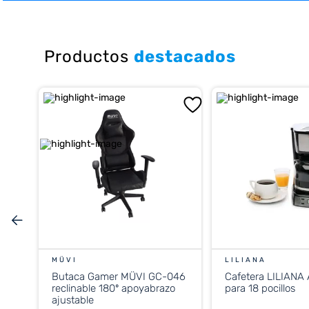
10
.
placard
Productos
destacados
MÜVI
LILIANA
Butaca Gamer MÜVI GC-046
Cafetera LILIANA
reclinable 180º apoyabrazo
para 18 pocillos
ajustable