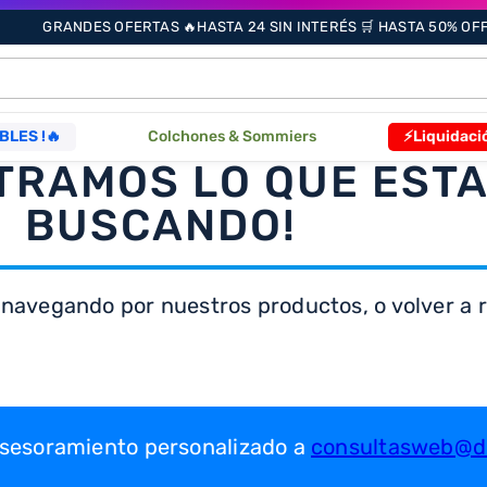
GRANDES OFERTAS 🔥HASTA 24 SIN INTERÉS 🛒 HASTA 50% OFF 
ÁS BUSCADOS
BLES !🔥
Colchones & Sommiers
⚡Liquidaci
TRAMOS LO QUE EST
BUSCANDO!
s
 navegando por nuestros productos, o volver a re
as
que
re
 asesoramiento personalizado a
consultasweb@dr