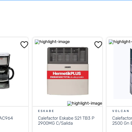
ESKABE
VOLCAN
 AC964
Calefactor Eskabe S21 TB3 P
Calefacto
2900MG C/Salida
2500 Gn E