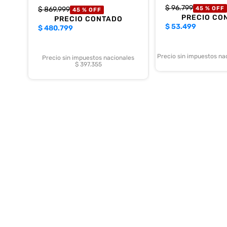
$
96
.
799
$
869
.
999
45 %
OFF
45 %
OFF
PRECIO CO
PRECIO CONTADO
$
53.499
$
480.799
Precio sin impuestos na
Precio sin impuestos nacionales
$ 397.355