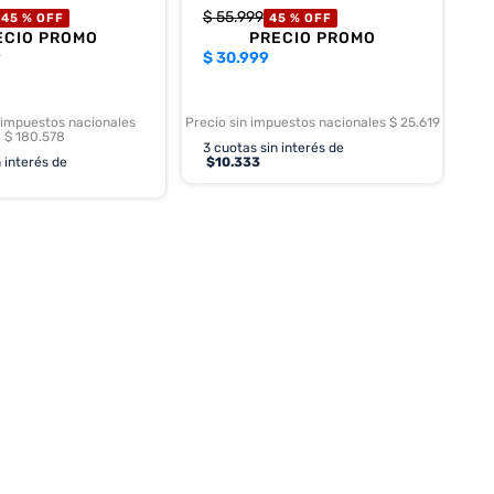
$
55
.
999
45 %
OFF
45 %
OFF
ECIO PROMO
PRECIO PROMO
9
$
30.999
 impuestos nacionales
Precio sin impuestos nacionales $ 25.619
$ 180.578
3
cuotas sin interés de
 interés de
$
10.333