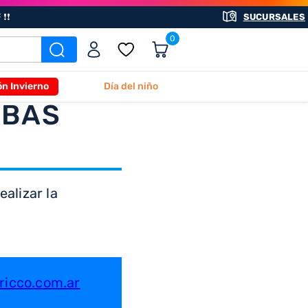
❗❗
SUCURSALES
0
ón Invierno
Día del niño
ABAS
alizar la
icco.com.ar