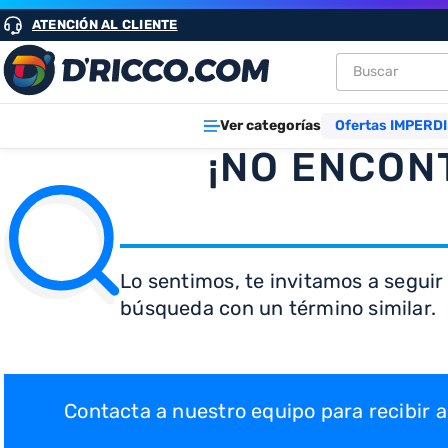
ATENCIÓN AL CLIENTE
Buscar
TÉRMINOS M
Ver categorías
Ofertas IMPERDI
1
.
heladeras
¡NO ENCON
2
.
aires
3
.
lavarropa
4
.
cocinas
Lo sentimos, te invitamos a seguir
5
.
microond
búsqueda con un término similar.
6
.
tv
7
.
termotan
8
.
freidora ai
Contacta a nuestro equipo para recibir
9
.
cocina