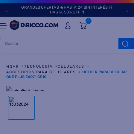
GRANDES OFERTAS 🔥HASTA 24 SIN INTERÉS 🛒
HASTA 50% OFF ❗❗
0
Buscar
TÉRMINOS MÁS
BUSCADOS
TECNOLOGÍA
CELULARES
1
.
heladeras
ACCESORIOS PARA CELULARES
HOLDER PARA CELULAR
ONE PLUS E6071 GRIS
2
.
aires
3
.
lavarropas
4
.
cocinas
5
.
microondas
6
.
tv
7
.
termotanque