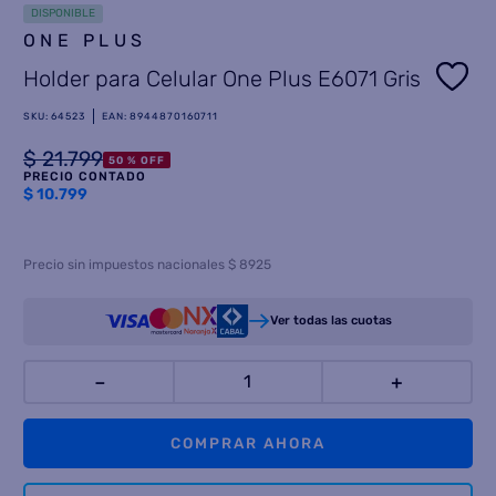
DISPONIBLE
8
.
ONE PLUS
heladera
Holder para Celular One Plus E6071 Gris
9
.
freidora aire
10
.
placard
SKU
:
64523
EAN
:
8944870160711
$
21
.
799
50 %
OFF
PRECIO CONTADO
$
10.799
Precio sin impuestos nacionales $ 8925
Ver todas las cuotas
－
＋
COMPRAR AHORA