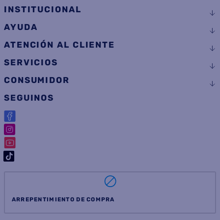
COMPRAR
COMPRAR
Suscribite a
nuestras novedades
OBTENÉ 5% DE DESCUENTO EN TU PRIMERA COMPRA
¡Con tu suscripción enterate de todas las mejores
promociones y ofertas en D'RICCO.COM!
NOMBRE
EMAIL
TELÉFONO