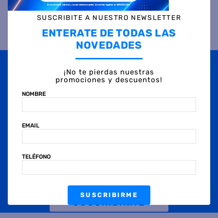
SUSCRIBITE A NUESTRO NEWSLETTER
Otras personas también vieron
ENTERATE DE TODAS LAS
NOVEDADES
¡No te pierdas nuestras
promociones y descuentos!
NOMBRE
EMAIL
TELÉFONO
Cargador Celular HAVIT
PB63 Power Blanck
Accesorio Celular
SAMSUNG CARD SLOT
COVER A13 ARTIC BLUE
$
43
.
499
45 %
OFF
SUSCRIBIRME
$
14
.
499
PRECIO CONTADO
45 %
OFF
$
23.999
PRECIO CONTADO
$
7999