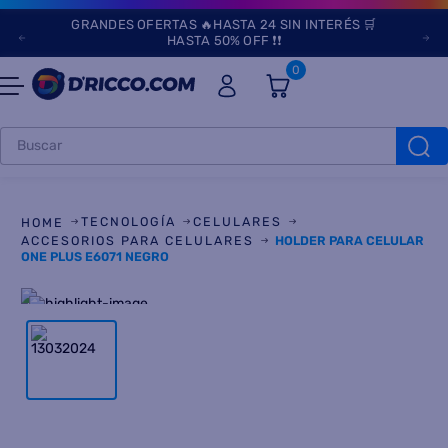
GRANDES OFERTAS 🔥HASTA 24 SIN INTERÉS 🛒
HASTA 50% OFF ❗❗
0
Buscar
TÉRMINOS MÁS
BUSCADOS
TECNOLOGÍA
CELULARES
1
.
heladeras
ACCESORIOS PARA CELULARES
HOLDER PARA CELULAR
ONE PLUS E6071 NEGRO
2
.
lavarropas
3
.
aires
4
.
heladera
5
.
cocinas
6
.
microondas
7
.
tv