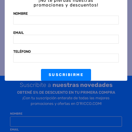
¡No te pierdas nuestras
promociones y descuentos!
NOMBRE
Precio sin impuestos
Precio sin impuestos
nacionales $ 34.065
nacionales $ 13.222
COMPRAR
EMAIL
COMPRAR
TELÉFONO
SUSCRIBIRME
Suscribite a
nuestras novedades
OBTENÉ 5% DE DESCUENTO EN TU PRIMERA COMPRA
¡Con tu suscripción enterate de todas las mejores
promociones y ofertas en D'RICCO.COM!
NOMBRE
EMAIL