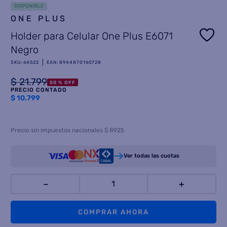
DISPONIBLE
8
.
ONE PLUS
termotanque
Holder para Celular One Plus E6071
9
.
freidora aire
Negro
10
.
cocina
SKU
:
64522
EAN
:
8944870160728
$
21
.
799
50 %
OFF
PRECIO CONTADO
$
10.799
Precio sin impuestos nacionales $ 8925
Ver todas las cuotas
－
＋
COMPRAR AHORA