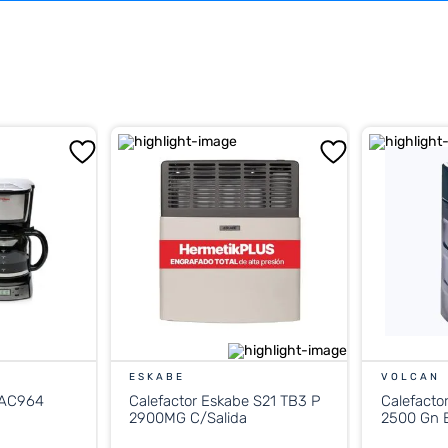
ESKABE
VOLCAN
 AC964
Calefactor Eskabe S21 TB3 P
Calefacto
2900MG C/Salida
2500 Gn E