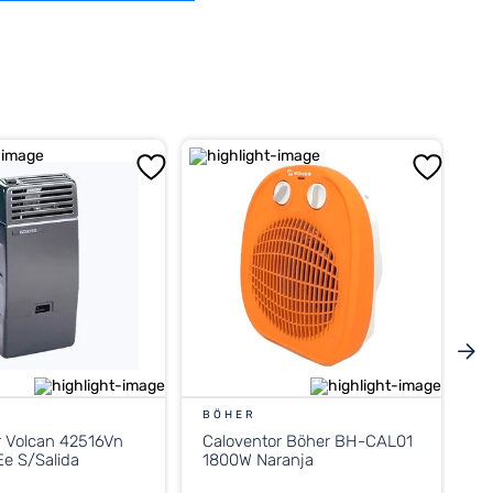
BÖHER
r Volcan 42516Vn
Caloventor Böher BH-CAL01
e S/Salida
1800W Naranja