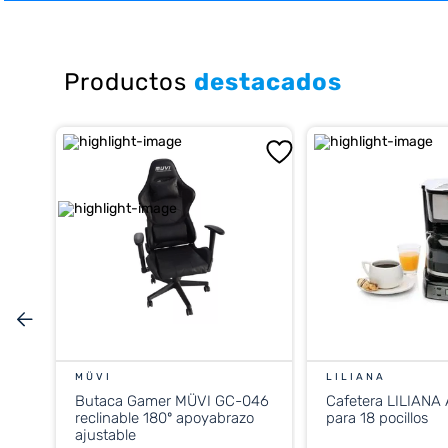
10
.
placard
Productos
destacados
MÜVI
LILIANA
Butaca Gamer MÜVI GC-046
Cafetera LILIANA
reclinable 180º apoyabrazo
para 18 pocillos
ajustable