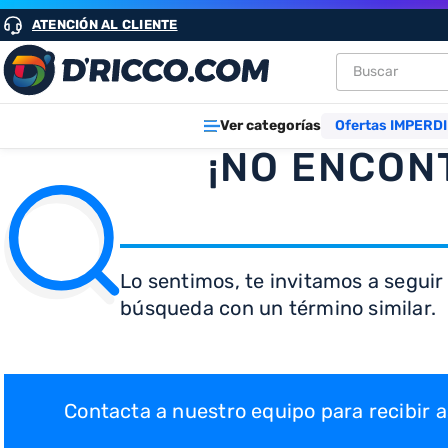
ATENCIÓN AL CLIENTE
Buscar
TÉRMINOS M
Ver categorías
Ofertas IMPERDI
1
.
heladeras
¡NO ENCON
2
.
lavarropa
3
.
aires
4
.
cocinas
Lo sentimos, te invitamos a seguir
5
.
microond
búsqueda con un término similar.
6
.
tv
7
.
heladera
8
.
termotan
Contacta a nuestro equipo para recibir
9
.
freidora ai