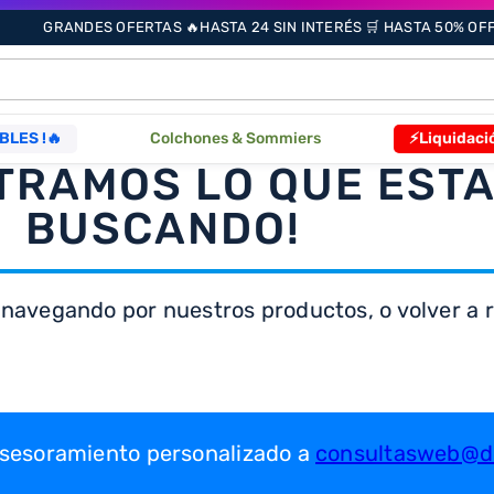
GRANDES OFERTAS 🔥HASTA 24 SIN INTERÉS 🛒 HASTA 50% OFF 
ÁS BUSCADOS
BLES !🔥
Colchones & Sommiers
⚡Liquidaci
TRAMOS LO QUE EST
s
BUSCANDO!
 navegando por nuestros productos, o volver a re
as
que
 asesoramiento personalizado a
consultasweb@dr
re