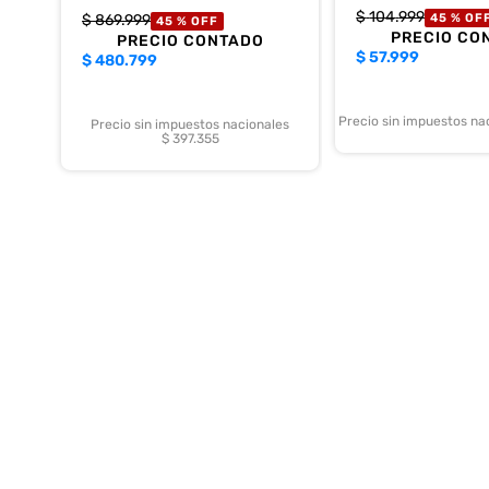
$
104
.
999
$
869
.
999
45 %
OF
45 %
OFF
PRECIO CO
PRECIO CONTADO
$
57.999
$
480.799
Precio sin impuestos na
Precio sin impuestos nacionales
$ 397.355