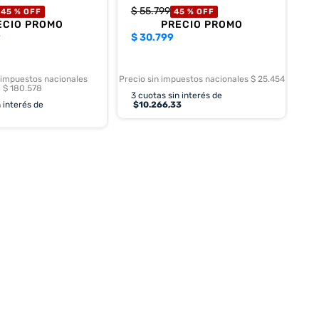
$
55
.
799
45 %
OFF
45 %
OFF
ECIO PROMO
PRECIO PROMO
9
$
30.799
 impuestos nacionales
Precio sin impuestos nacionales $ 25.454
$ 180.578
3
cuotas sin interés de
 interés de
$
10.266,33