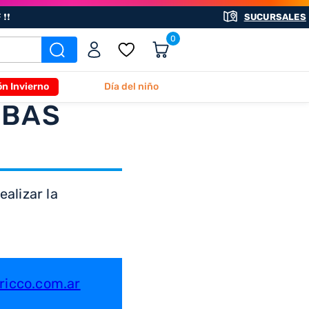
❗❗
SUCURSALES
0
ón Invierno
Día del niño
ABAS
alizar la
icco.com.ar