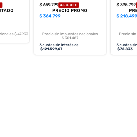
$
659
.
799
$
395
.
799
F
45 %
OFF
NTADO
PRECIO PROMO
PR
$
364.799
$
218.49
cionales $ 47.933
Precio sin impuestos nacionales
Precio sin
$ 301.487
3
cuotas sin interés de
3
cuotas sin
$
121.599,67
$
72.833