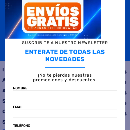
NOMBRE
EMAIL
TELÉFONO
SUSCRIBITE A NUESTRO NEWSLETTER
ENTERATE DE TODAS LAS
SUSCRIBIRME
NOVEDADES
INSTITUCIONAL
¡No te pierdas nuestras
promociones y descuentos!
AYUDA
NOMBRE
ATENCIÓN AL CLIENTE
SERVICIOS
EMAIL
CONSUMIDOR
SEGUINOS
TELÉFONO