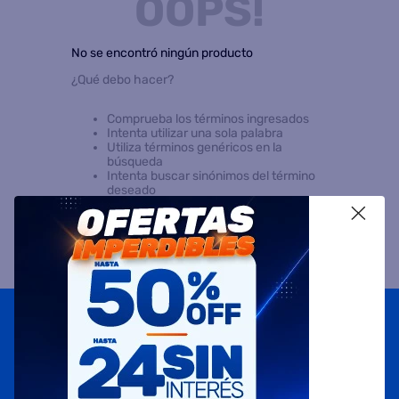
OOPS!
8
.
termotanque
No se encontró ningún producto
9
.
freidora aire
¿Qué debo hacer?
10
.
placard
Comprueba los términos ingresados
Intenta utilizar una sola palabra
Utiliza términos genéricos en la
búsqueda
Intenta buscar sinónimos del término
deseado
X
Suscribite a
nuestras novedades
OBTENÉ 5% DE DESCUENTO EN TU PRIMERA COMPRA
¡Con tu suscripción enterate de todas las mejores
promociones y ofertas en D'RICCO.COM!