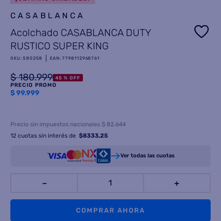
CASABLANCA
8
.
termotanque
Acolchado CASABLANCA DUTY
9
.
freidora aire
RUSTICO SUPER KING
10
.
cocina
SKU
:
S80258
EAN
:
7798112968761
$
180
.
999
45 %
OFF
PRECIO PROMO
$
99.999
Precio sin impuestos nacionales $ 82.644
12
cuotas sin interés de
$
8333,25
Ver todas las cuotas
－
＋
COMPRAR AHORA