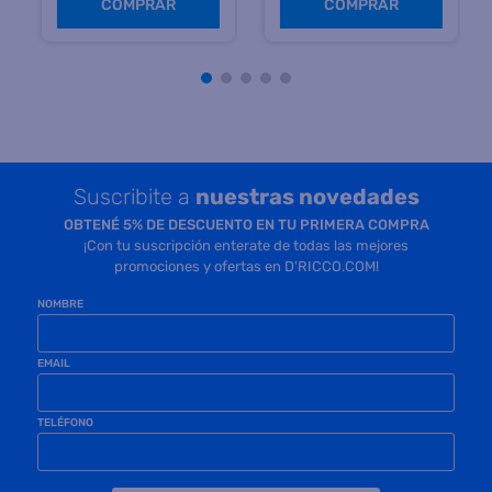
Precio sin impuestos
Precio sin impuestos
nacionales $ 89.917
nacionales $ 89.917
12
cuotas sin interés de
12
cuotas sin interés de
$
9066,58
$
9066,58
COMPRAR
COMPRAR
Suscribite a
nuestras novedades
OBTENÉ 5% DE DESCUENTO EN TU PRIMERA COMPRA
¡Con tu suscripción enterate de todas las mejores
promociones y ofertas en D'RICCO.COM!
NOMBRE