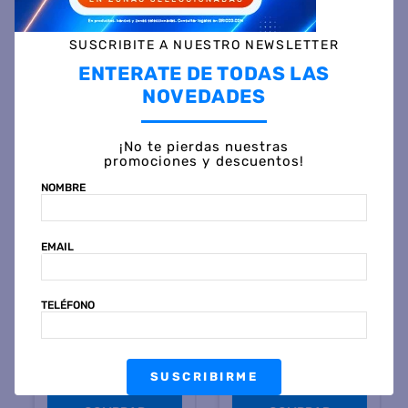
SUSCRIBITE A NUESTRO NEWSLETTER
ENTERATE DE TODAS LAS
Otras personas también vieron
NOVEDADES
¡No te pierdas nuestras
promociones y descuentos!
NOMBRE
EMAIL
KAVANAGH
KAVANAGH
TELÉFONO
Acolchado KAVANAGH
Acolchado KAVANAGH
MOLLIS KING VISON
MOLLIS KING GRIS CLARO
SUSCRIBIRME
$
196
.
799
$
196
.
799
45 %
OFF
45 %
OFF
PRECIO PROMO
PRECIO PROMO
$
108.799
$
108.799