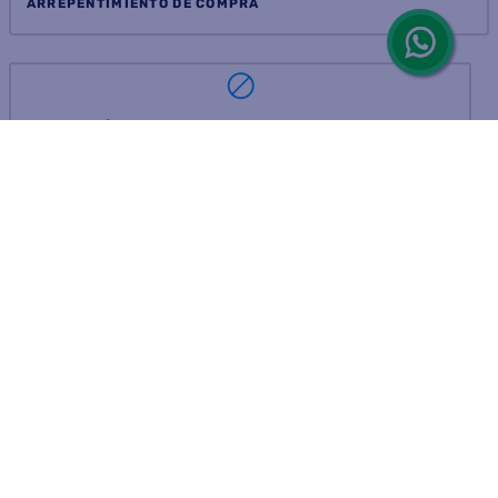
ARREPENTIMIENTO DE COMPRA
DEVOLUCIÓN DE COMPRA
Por fallas, rotura o disconformidad
© 2025 D'Ricco • Acción Mercantil S.A. • Todos los derechos
reservados.