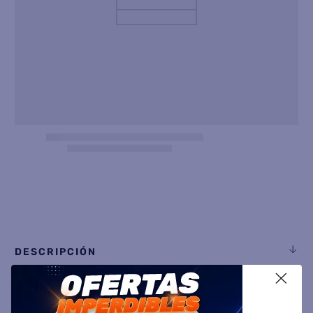
8
.
termotanque
9
.
freidora aire
10
.
cocina
DESCRIPCIÓN
X
ESPECIFICACIÓN TÉCNICA