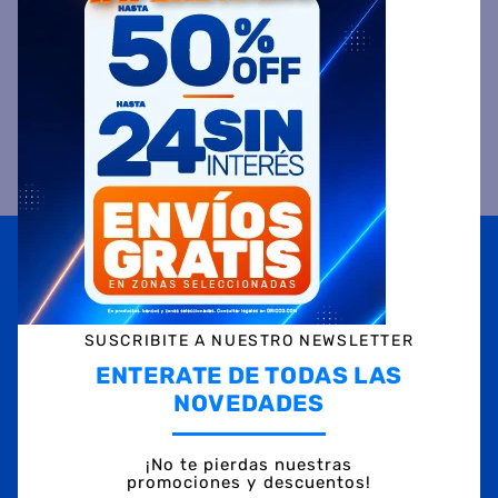
VALORACIONES
Suscribite a
nuestras novedades
OBTENÉ 5% DE DESCUENTO EN TU PRIMERA COMPRA
¡Con tu suscripción enterate de todas las mejores
promociones y ofertas en D'RICCO.COM!
SUSCRIBITE A NUESTRO NEWSLETTER
NOMBRE
ENTERATE DE TODAS LAS
NOVEDADES
EMAIL
¡No te pierdas nuestras
promociones y descuentos!
TELÉFONO