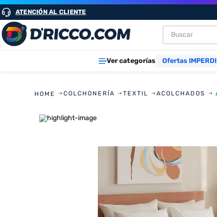
ATENCIÓN AL CLIENTE
Buscar
TÉRMINOS M
Ver categorías
Ofertas IMPERDI
1
.
heladeras
2
.
aires
COLCHONERÍA
TEXTIL
ACOLCHADOS
3
.
lavarropa
4
.
cocinas
5
.
microond
6
.
tv
7
.
termotan
8
.
freidora ai
9
.
cocina