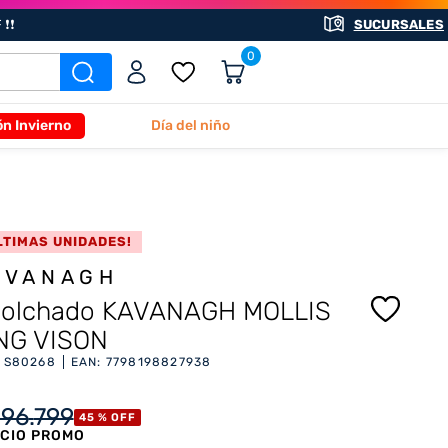
❗❗
SUCURSALES
0
ón Invierno
Día del niño
LTIMAS UNIDADES!
AVANAGH
olchado KAVANAGH MOLLIS
NG VISON
:
S80268
EAN
:
7798198827938
196
.
799
45 %
OFF
CIO PROMO