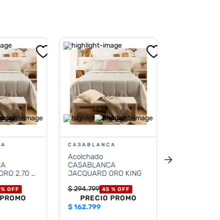
CASABLAN
Acolchado
CASABLANCA D
RUST
$
180
.
999
45
PRECIO
$
99.999
CA
CASABLANCA
Acolchado
Precio sin impue
CA
CASABLANCA
$ 82
2.70 X
JACQUARD ORO KING
12
cuotas sin i
$
8333,25
$
294
.
799
 %
OFF
45 %
OFF
 PROMO
PRECIO PROMO
$
162.799