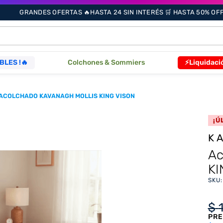
GRANDES OFERTAS 🔥HASTA 24 SIN INTERÉS 🛒 HASTA 50% OFF 
ÁS BUSCADOS
BLES !🔥
Colchones & Sommiers
⚡Liquidaci
ACOLCHADO KAVANAGH MOLLIS KING VISON
s
¡Ú
K
as
Ac
KI
que
SKU
re
$
PRE