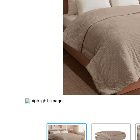
10
.
placard