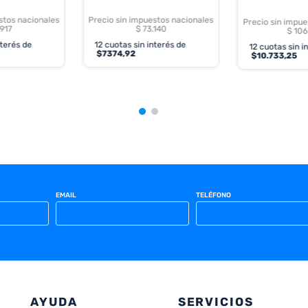
stos nacionales
Precio sin impuestos nacionales
Precio sin impue
.917
$ 73.140
$ 106
nterés de
12
cuotas sin interés de
12
cuotas sin i
$
7374,92
$
10.733,25
EMAIL
TELÉFONO
AYUDA
SERVICIOS