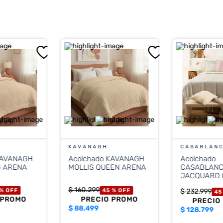
KAVANAGH
CASABLAN
KAVANAGH
Acolchado KAVANAGH
Acolchado
G ARENA
MOLLIS QUEEN ARENA
CASABLAN
JACQUARD ORO 
2.50
$
160
.
299
 %
OFF
45 %
OFF
$
232
.
999
45
 PROMO
PRECIO PROMO
PRECIO
$
88.499
$
128.799