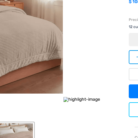
$
10
Preci
12
cuo
C