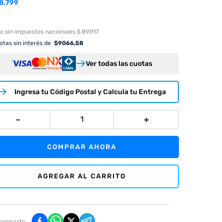
8.799
o sin impuestos nacionales $ 89.917
tas sin interés de
$
9066,58
Ver todas las cuotas
Ingresa tu Código Postal y Calcula tu Entrega
－
＋
COMPRAR AHORA
AGREGAR AL CARRITO
omparte