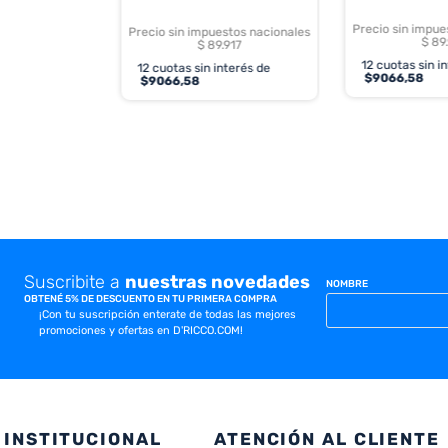
Precio sin impue
Precio sin impuestos nacionales
$ 89
$ 89.917
12
cuotas sin i
12
cuotas sin interés de
$
9066,58
$
9066,58
Suscribite a
nuestras novedades
NOMBRE
OBTENÉ 5% DE DESCUENTO EN TU PRIMERA COMPRA
¡Con tu suscripción enterate de todas las mejores
promociones y ofertas en D'RICCO.COM!
INSTITUCIONAL
ATENCIÓN AL CLIENTE