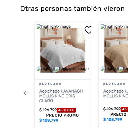
Otras personas también vieron
CA
A ORO 1
%
OFF
 PROMO
KAVANAGH
KAVANAGH
Acolchado KAVANAGH
Acolchado 
stos nacionales
MOLLIS KING GRIS
MOLLIS KIN
.338
CLARO
terés de
$
196
.
799
$
196
.
799
45
45 %
OFF
PRECIO
PRECIO PROMO
$
108.799
$
108.799