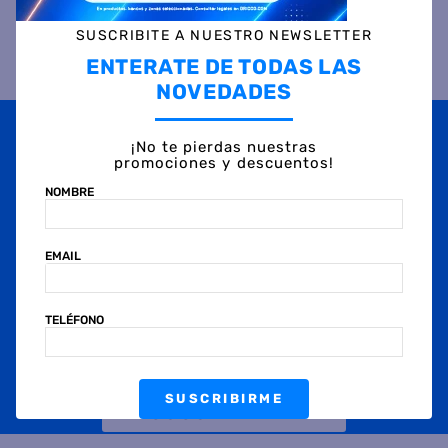
SUSCRIBITE A NUESTRO NEWSLETTER
ENTERATE DE TODAS LAS
NOVEDADES
Suscribite a
nuestras novedades
¡No te pierdas nuestras
OBTENÉ 5% DE DESCUENTO EN TU PRIMERA COMPRA
promociones y descuentos!
¡Con tu suscripción enterate de todas las mejores
NOMBRE
promociones y ofertas en D'RICCO.COM!
NOMBRE
EMAIL
EMAIL
TELÉFONO
TELÉFONO
SUSCRIBIRME
SUSCRIBIRME