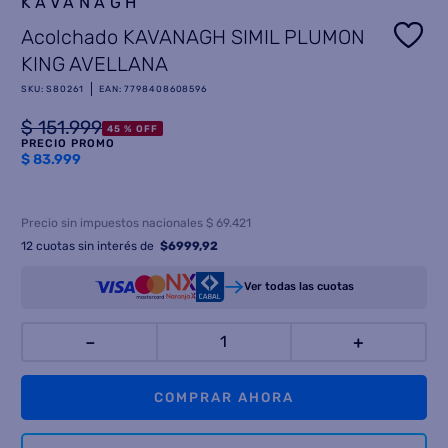
KAVANAGH
Acolchado KAVANAGH SIMIL PLUMON
8
.
termotanque
KING AVELLANA
9
.
freidora aire
SKU
:
S80261
EAN
:
7798408608596
10
.
placard
$
151
.
999
45 %
OFF
PRECIO PROMO
$
83.999
Precio sin impuestos nacionales $ 69.421
12
cuotas sin interés de
$
6999,92
Ver todas las cuotas
－
＋
COMPRAR AHORA