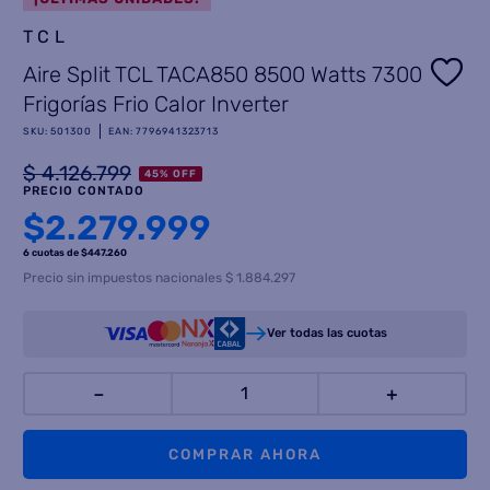
TCL
8
.
termotanque
Aire Split TCL TACA850 8500 Watts 7300
9
.
freidora aire
Frigorías Frio Calor Inverter
10
.
cocina
SKU
:
501300
EAN
:
7796941323713
$
4
.
126
.
799
45
%
OFF
PRECIO CONTADO
$
2.279.999
6 cuotas
de $
447.260
Precio sin impuestos nacionales $ 1.884.297
Ver todas las cuotas
－
＋
COMPRAR AHORA