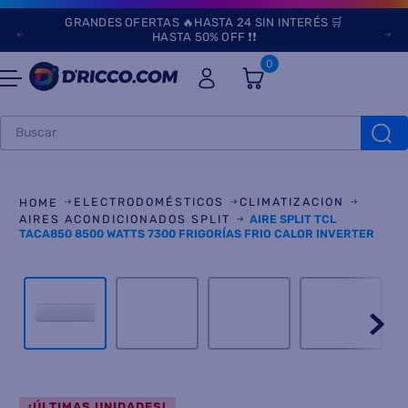
GRANDES OFERTAS 🔥HASTA 24 SIN INTERÉS 🛒
HASTA 50% OFF ❗❗
0
Buscar
TÉRMINOS MÁS
BUSCADOS
ELECTRODOMÉSTICOS
CLIMATIZACION
1
.
heladeras
AIRES ACONDICIONADOS SPLIT
AIRE SPLIT TCL
TACA850 8500 WATTS 7300 FRIGORÍAS FRIO CALOR INVERTER
2
.
lavarropas
3
.
aires
4
.
cocinas
5
.
heladera
6
.
microondas
7
.
¡ÚLTIMAS UNIDADES!
tv