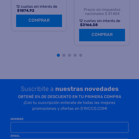
12
cuotas sin interés de
Precio sin impuestos
$
1874,92
nacionales $ 31.404
COMPRAR
12
cuotas sin interés de
$
3166,58
COMPRAR
Suscribite a
nuestras novedades
OBTENÉ 5% DE DESCUENTO EN TU PRIMERA COMPRA
¡Con tu suscripción enterate de todas las mejores
promociones y ofertas en D'RICCO.COM!
NOMBRE
EMAIL