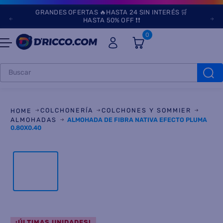
GRANDES OFERTAS 🔥HASTA 24 SIN INTERÉS 🛒
HASTA 50% OFF ❗❗
0
Buscar
TÉRMINOS MÁS
BUSCADOS
COLCHONERÍA
COLCHONES Y SOMMIER
1
.
heladeras
ALMOHADAS
ALMOHADA DE FIBRA NATIVA EFECTO PLUMA
0.80X0.40
2
.
aires
3
.
lavarropas
4
.
cocinas
5
.
microondas
6
.
tv
7
.
¡ÚLTIMAS UNIDADES!
termotanque