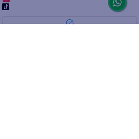
ARREPENTIMIENTO DE COMPRA
DEVOLUCIÓN DE COMPRA
Por fallas, rotura o disconformidad
© 2025 D'Ricco • Acción Mercantil S.A. • Todos los derechos
reservados.