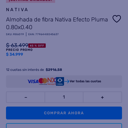
NATIVA
8
.
heladera
Almohada de fibra Nativa Efecto Pluma
9
.
freidora aire
0.80x0.40
10
.
placard
SKU
:
R86019
EAN
:
7796448045637
$
63
.
499
45 %
OFF
PRECIO PROMO
$
34.999
12
cuotas sin interés de
$
2916,58
Ver todas las cuotas
－
＋
COMPRAR AHORA