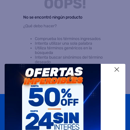
OOPS!
8
.
termotanque
No se encontró ningún producto
9
.
freidora aire
¿Qué debo hacer?
10
.
cocina
Comprueba los términos ingresados
Intenta utilizar una sola palabra
Utiliza términos genéricos en la
búsqueda
Intenta buscar sinónimos del término
deseado
X
Suscribite a
nuestras novedades
OBTENÉ 5% DE DESCUENTO EN TU PRIMERA COMPRA
¡Con tu suscripción enterate de todas las mejores
promociones y ofertas en D'RICCO.COM!