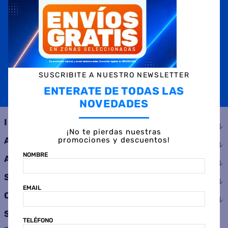
NOMBRE
EMAIL
TELÉFONO
SUSCRIBITE A NUESTRO NEWSLETTER
ENTERATE DE TODAS LAS
SUSCRIBIRME
NOVEDADES
INSTITUCIONAL
¡No te pierdas nuestras
promociones y descuentos!
AYUDA
NOMBRE
ATENCIÓN AL CLIENTE
SERVICIOS
EMAIL
CONSUMIDOR
SEGUINOS
TELÉFONO