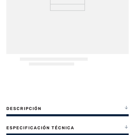
8
.
heladera
9
.
freidora aire
10
.
placard
DESCRIPCIÓN
ESPECIFICACIÓN TÉCNICA