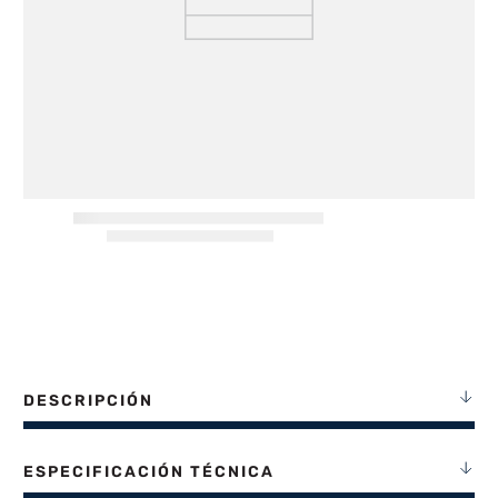
8
.
freidora aire
9
.
cocina
10
.
placard
DESCRIPCIÓN
ESPECIFICACIÓN TÉCNICA