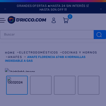
GRANDES OFERTAS 🔥HASTA 24 SIN INTERÉS 🛒
HASTA 50% OFF ❗❗
0
Buscar
TÉRMINOS MÁS
BUSCADOS
ELECTRODOMÉSTICOS
COCINAS Y HORNOS
1
.
heladeras
ANAFES
ANAFE FLORENCIA 6748I 4 HORNALLAS
INOXIDABLE A GAS
2
.
lavarropas
3
.
aires
4
.
cocinas
5
.
heladera
6
.
microondas
7
.
tv