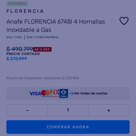
DISPONIBLE
8
.
FLORENCIA
termotanque
Anafe FLORENCIA 6748I 4 Hornallas
9
.
freidora aire
Inoxidable a Gas
10
.
cocina
SKU
:
11181
EAN
:
7798019099834
$
490
.
799
45 %
OFF
PRECIO CONTADO
$
270.999
Precio sin impuestos nacionales $ 223.966
Ver todas las cuotas
－
＋
COMPRAR AHORA