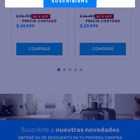
SUSCRIBIRME
COMPRAR
COMPRAR
Suscribite a
nuestras novedades
OBTENÉ 5% DE DESCUENTO EN TU PRIMERA COMPRA
¡Con tu suscripción enterate de todas las mejores
promociones y ofertas en D'RICCO.COM!
NOMBRE