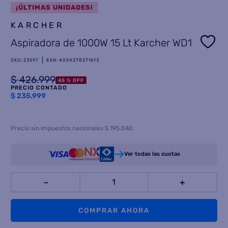
¡ÚLTIMAS UNIDADES!
8
.
termotanque
KARCHER
9
.
freidora aire
Aspiradora de 1000W 15 Lt Karcher WD1
10
.
placard
SKU
:
23597
EAN
:
4054278271613
$
426
.
999
45 %
OFF
PRECIO CONTADO
$
235.999
Precio sin impuestos nacionales $ 195.040
Ver todas las cuotas
－
＋
COMPRAR AHORA