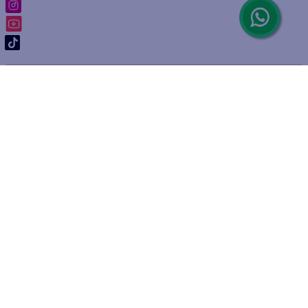
ARREPENTIMIENTO DE COMPRA
DEVOLUCIÓN DE COMPRA
Por fallas, rotura o disconformidad
© 2025 D'Ricco • Acción Mercantil S.A. • Todos los derechos
reservados.