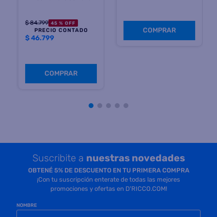
COMPRAR
COMPRAR
Suscribite a
nuestras novedades
OBTENÉ 5% DE DESCUENTO EN TU PRIMERA COMPRA
¡Con tu suscripción enterate de todas las mejores
promociones y ofertas en D'RICCO.COM!
NOMBRE
EMAIL
TELÉFONO