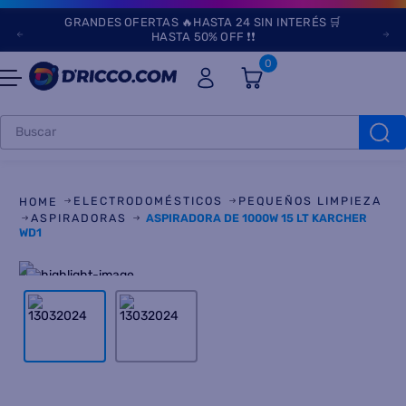
GRANDES OFERTAS 🔥HASTA 24 SIN INTERÉS 🛒
HASTA 50% OFF ❗❗
0
Buscar
TÉRMINOS MÁS
BUSCADOS
ELECTRODOMÉSTICOS
PEQUEÑOS LIMPIEZA
1
.
heladeras
ASPIRADORAS
ASPIRADORA DE 1000W 15 LT KARCHER
WD1
2
.
lavarropas
3
.
aires
4
.
cocinas
5
.
microondas
6
.
tv
7
.
heladera