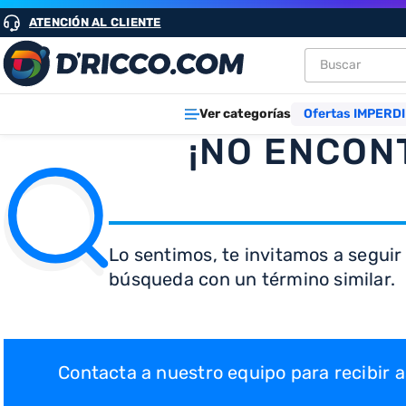
ATENCIÓN AL CLIENTE
Buscar
TÉRMINOS M
Ver categorías
Ofertas IMPERDI
1
.
heladeras
¡NO ENCON
2
.
lavarropa
3
.
aires
4
.
cocinas
Lo sentimos, te invitamos a seguir
5
.
microond
búsqueda con un término similar.
6
.
tv
7
.
heladera
8
.
termotan
Contacta a nuestro equipo para recibir
9
.
freidora ai