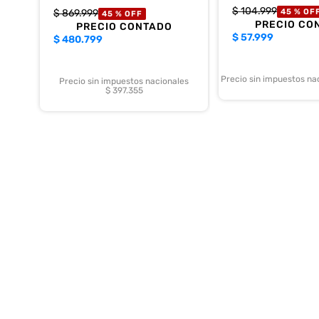
$
104
.
999
$
869
.
999
45 %
OF
45 %
OFF
PRECIO CO
PRECIO CONTADO
$
57.999
$
480.799
Precio sin impuestos na
Precio sin impuestos nacionales
$ 397.355