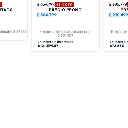
$
659
.
799
$
395
.
799
F
45 %
OFF
NTADO
PRECIO PROMO
PR
$
364.799
$
218.49
cionales $ 47.933
Precio sin impuestos nacionales
Precio sin
$ 301.487
3
cuotas sin interés de
3
cuotas sin
$
121.599,67
$
72.833