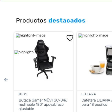
10
.
placard
Productos
destacados
MÜVI
LILIANA
Butaca Gamer MÜVI GC-046
Cafetera LILIANA
reclinable 180º apoyabrazo
para 18 pocillos
ajustable