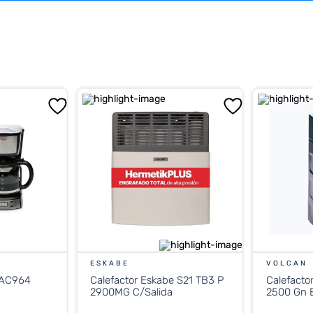
ESKABE
VOLCAN
 AC964
Calefactor Eskabe S21 TB3 P
Calefacto
2900MG C/Salida
2500 Gn E