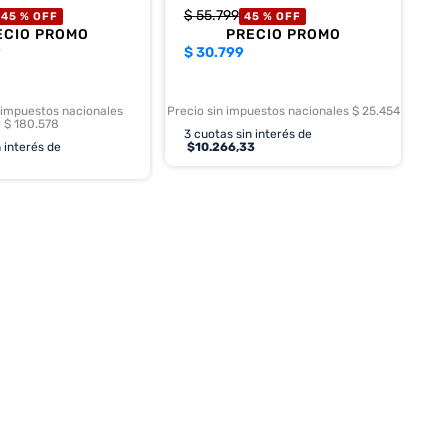
$
55
.
799
45 %
OFF
45 %
OFF
ECIO PROMO
PRECIO PROMO
9
$
30.799
 impuestos nacionales
Precio sin impuestos nacionales $ 25.454
$ 180.578
3
cuotas sin interés de
 interés de
$
10.266,33