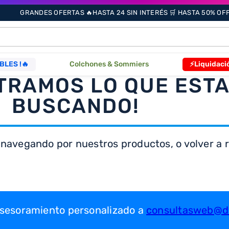
GRANDES OFERTAS 🔥HASTA 24 SIN INTERÉS 🛒 HASTA 50% OFF 
ÁS BUSCADOS
BLES !🔥
Colchones & Sommiers
⚡Liquidaci
TRAMOS LO QUE EST
s
BUSCANDO!
 navegando por nuestros productos, o volver a re
as
que
 asesoramiento personalizado a
consultasweb@dr
re