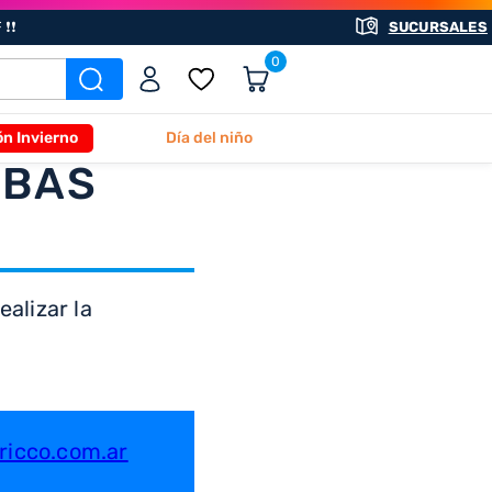
❗❗
SUCURSALES
0
ón Invierno
Día del niño
ABAS
alizar la
icco.com.ar