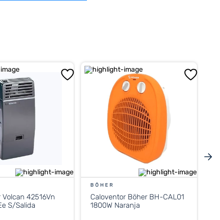
BÖHER
r Volcan 42516Vn
Caloventor Böher BH-CAL01
e S/Salida
1800W Naranja