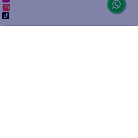
ARREPENTIMIENTO DE COMPRA
DEVOLUCIÓN DE COMPRA
Por fallas, rotura o disconformidad
© 2025 D'Ricco • Acción Mercantil S.A. • Todos los derechos
reservados.