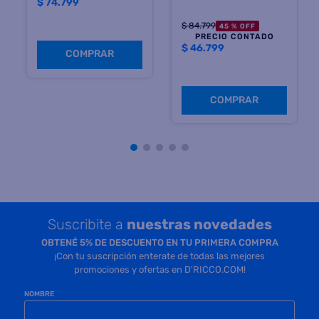
Precio sin impuestos
Precio sin impuestos
nacionales $ 61.817
nacionales $ 38.677
COMPRAR
COMPRAR
Suscribite a
nuestras novedades
OBTENÉ 5% DE DESCUENTO EN TU PRIMERA COMPRA
¡Con tu suscripción enterate de todas las mejores
promociones y ofertas en D'RICCO.COM!
NOMBRE
EMAIL