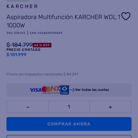
KARCHER
8
.
termotanque
Aspiradora Multifunción KARCHER WDL 1
9
.
freidora aire
1000W
10
.
cocina
SKU
:
235143
EAN
:
4066529093509
$
184
.
799
45 %
OFF
PRECIO CONTADO
$
101.999
Precio sin impuestos nacionales $ 84.297
Ver todas las cuotas
－
＋
COMPRAR AHORA