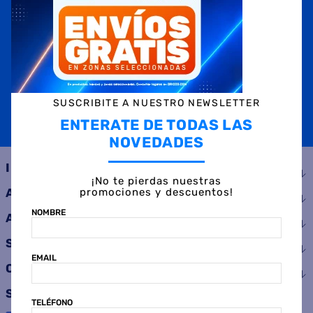
NOMBRE
EMAIL
TELÉFONO
SUSCRIBITE A NUESTRO NEWSLETTER
ENTERATE DE TODAS LAS
SUSCRIBIRME
NOVEDADES
INSTITUCIONAL
¡No te pierdas nuestras
promociones y descuentos!
AYUDA
NOMBRE
ATENCIÓN AL CLIENTE
SERVICIOS
EMAIL
CONSUMIDOR
SEGUINOS
TELÉFONO