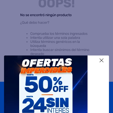
OOPS!
8
.
termotanque
No se encontró ningún producto
9
.
freidora aire
¿Qué debo hacer?
10
.
cocina
Comprueba los términos ingresados
Intenta utilizar una sola palabra
Utiliza términos genéricos en la
búsqueda
Intenta buscar sinónimos del término
deseado
X
Suscribite a
nuestras novedades
OBTENÉ 5% DE DESCUENTO EN TU PRIMERA COMPRA
¡Con tu suscripción enterate de todas las mejores
promociones y ofertas en D'RICCO.COM!