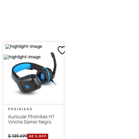
PHOINIKAS
Auricular Phoinikas H1
Vincha Gamer Negro
$
139
.
499
50 %
OFF