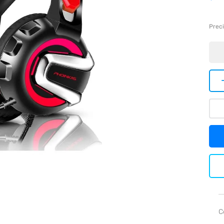
Preci
C