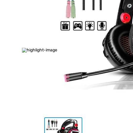
10
.
placard