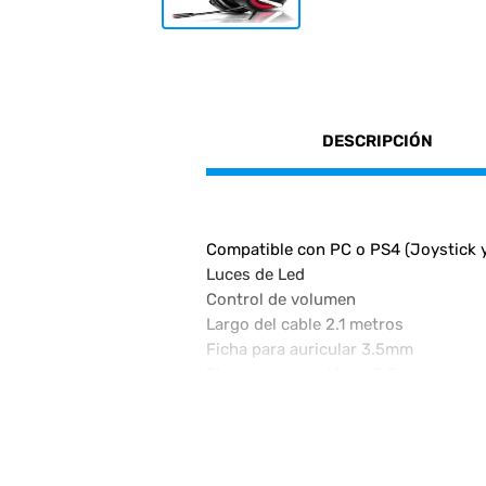
DESCRIPCIÓN
Compatible con PC o PS4 (Joystick y
Luces de Led
Control de volumen
Largo del cable 2.1 metros
Ficha para auricular 3.5mm
Ficha para micrófono 3.5mm
Adaptador a plug single Jack para cel
*
Especificaciones Tecnicas:
Diámetro del conductor: 50 mm