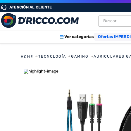
ATENCIÓN AL CLIENTE
Buscar
TÉRMINOS M
Ver categorías
Ofertas IMPERDI
1
.
heladeras
2
.
lavarropa
TECNOLOGÍA
GAMING
AURICULARES G
3
.
aires
4
.
cocinas
5
.
microond
6
.
tv
7
.
heladera
8
.
termotan
9
.
freidora ai