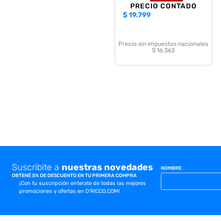
PRECIO CONTADO
$
19.799
Precio sin impuestos nacionales
$ 16.363
Suscribite a
nuestras novedades
NOMBRE
OBTENÉ 5% DE DESCUENTO EN TU PRIMERA COMPRA
¡Con tu suscripción enterate de todas las mejores
promociones y ofertas en D'RICCO.COM!