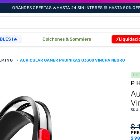
GRANDES OFERTAS 🔥HASTA 24 SIN INTERÉS 🛒 HASTA 50% OFF 
ÁS BUSCADOS
BLES !🔥
Colchones & Sommiers
⚡Liquidaci
s
AMING
AURICULAR GAMER PHOINIKAS G3300 VINCHA NEGRO
DIS
P
as
Au
Vi
SKU
que
$
PRE
re
$
98