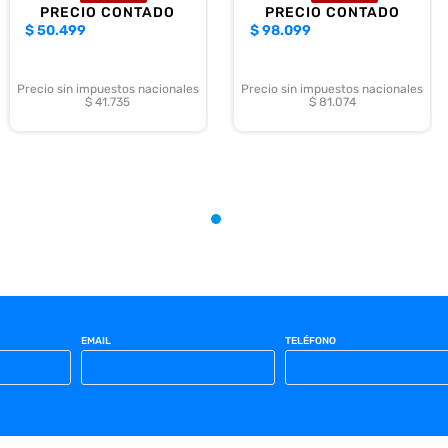
PRECIO CONTADO
PRECIO CONTADO
$
50.499
$
98.099
Precio sin impuestos nacionales
Precio sin impuestos nacionales
$ 41.735
$ 81.074
EMAIL
TELÉFONO