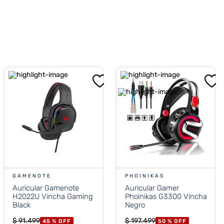
3dB
r su compra
GAMENOTE
PHOINIKAS
Auricular Gamenote
Auricular Gamer
H2022U Vincha Gaming
Phoinikas G3300 Vincha
Black
Negro
$
91
.
499
$
197
.
499
45 %
OFF
50 %
OFF