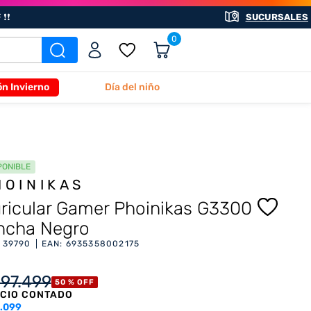
❗❗
SUCURSALES
0
ón Invierno
Día del niño
PONIBLE
HOINIKAS
ricular Gamer Phoinikas G3300
ncha Negro
:
39790
EAN
:
6935358002175
197
.
499
50 %
OFF
CIO CONTADO
.099