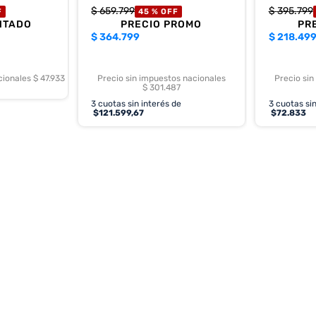
$
659
.
799
$
395
.
799
F
45 %
OFF
NTADO
PRECIO PROMO
PR
$
364.799
$
218.49
cionales $ 47.933
Precio sin impuestos nacionales
Precio sin
$ 301.487
3
cuotas sin interés de
3
cuotas sin
$
121.599,67
$
72.833