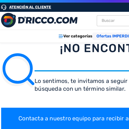
ATENCIÓN AL CLIENTE
Buscar
TÉRMINOS M
Ver categorías
Ofertas IMPERDI
1
.
heladeras
¡NO ENCON
2
.
lavarropa
3
.
aires
4
.
cocinas
Lo sentimos, te invitamos a seguir
5
.
microond
búsqueda con un término similar.
6
.
tv
7
.
heladera
8
.
termotan
Contacta a nuestro equipo para recibir
9
.
freidora ai