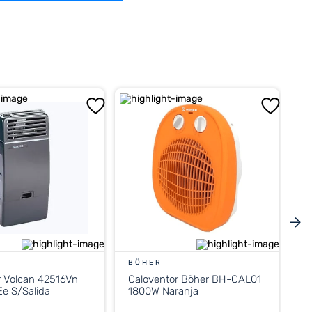
BÖHER
r Volcan 42516Vn
Caloventor Böher BH-CAL01
e S/Salida
1800W Naranja