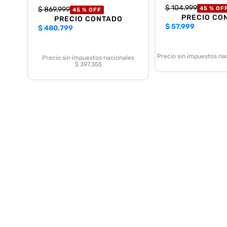
$
104
.
999
$
869
.
999
45 %
OF
45 %
OFF
PRECIO CO
PRECIO CONTADO
$
57.999
$
480.799
Precio sin impuestos na
Precio sin impuestos nacionales
$ 397.355