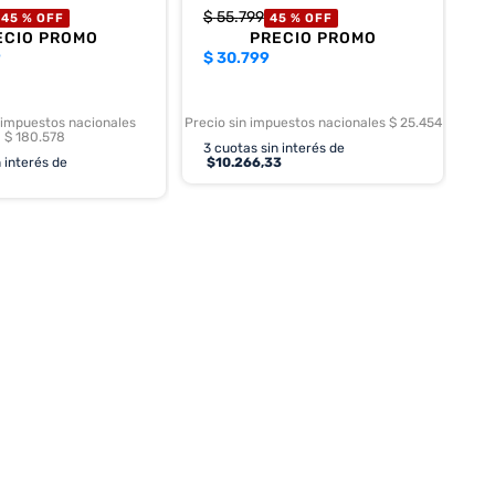
$
55
.
799
45 %
OFF
45 %
OFF
ECIO PROMO
PRECIO PROMO
9
$
30.799
 impuestos nacionales
Precio sin impuestos nacionales $ 25.454
$ 180.578
3
cuotas sin interés de
 interés de
$
10.266,33