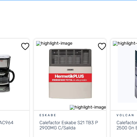
ESKABE
VOLCAN
 AC964
Calefactor Eskabe S21 TB3 P
Calefacto
2900MG C/Salida
2500 Gn E