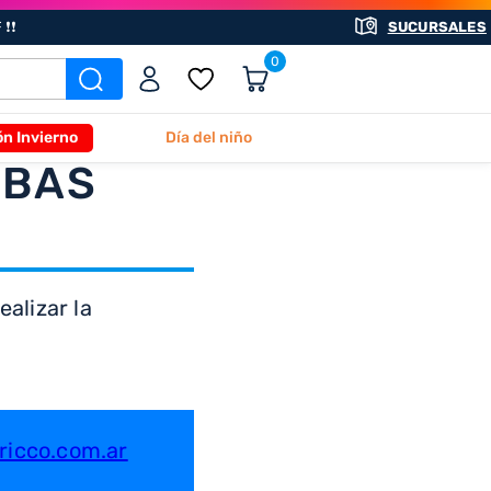
❗❗
SUCURSALES
0
ón Invierno
Día del niño
ABAS
alizar la
icco.com.ar