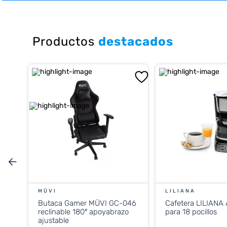
10
.
placard
Productos
destacados
MÜVI
LILIANA
Butaca Gamer MÜVI GC-046
Cafetera LILIANA
reclinable 180º apoyabrazo
para 18 pocillos
ajustable