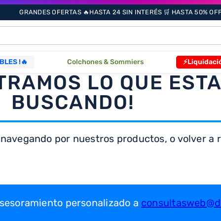
GRANDES OFERTAS 🔥HASTA 24 SIN INTERÉS 🛒 HASTA 50% OFF 
ÁS BUSCADOS
BLES !🔥
Colchones & Sommiers
⚡Liquidaci
TRAMOS LO QUE EST
s
BUSCANDO!
 navegando por nuestros productos, o volver a re
as
que
 asesoramiento personalizado a
consultasweb@dr
re