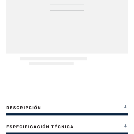
8
.
termotanque
9
.
freidora aire
10
.
cocina
DESCRIPCIÓN
ESPECIFICACIÓN TÉCNICA