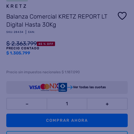
KRETZ
8
.
heladera
Balanza Comercial KRETZ REPORT LT
9
.
freidora aire
Digital Hasta 30Kg
10
.
placard
SKU
:
28434
EAN
:
$
2
.
363
.
799
45 %
OFF
PRECIO CONTADO
$
1.305.799
Precio sin impuestos nacionales $ 1.187.090
Ver todas las cuotas
－
＋
COMPRAR AHORA