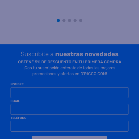
Precio sin impuestos
Precio sin impuestos
nacionales $ 213.181
nacionales $ 1.627.726
COMPRAR
COMPRAR
Suscribite a
nuestras novedades
OBTENÉ 5% DE DESCUENTO EN TU PRIMERA COMPRA
¡Con tu suscripción enterate de todas las mejores
promociones y ofertas en D'RICCO.COM!
NOMBRE
EMAIL