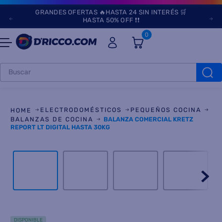
GRANDES OFERTAS 🔥HASTA 24 SIN INTERÉS 🛒
HASTA 50% OFF ❗❗
0
Buscar
TÉRMINOS MÁS
BUSCADOS
ELECTRODOMÉSTICOS
PEQUEÑOS COCINA
1
.
heladeras
BALANZAS DE COCINA
BALANZA COMERCIAL KRETZ
REPORT LT DIGITAL HASTA 30KG
2
.
aires
3
.
lavarropas
4
.
cocinas
5
.
microondas
6
.
tv
DISPONIBLE
7
.
termotanque