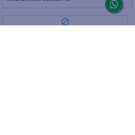
ARREPENTIMIENTO DE COMPRA
DEVOLUCIÓN DE COMPRA
Por fallas, rotura o disconformidad
© 2025 D'Ricco • Acción Mercantil S.A. • Todos los derechos
reservados.