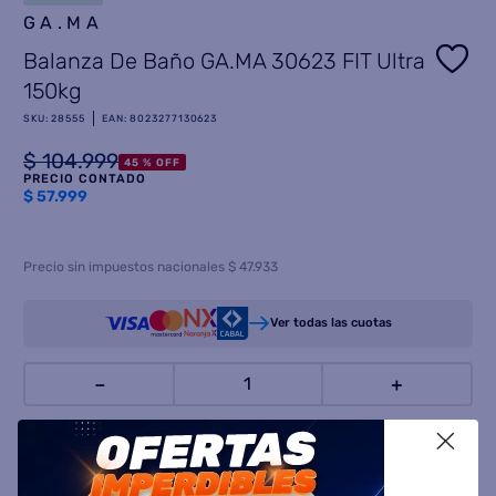
GA.MA
8
.
freidora aire
Balanza De Baño GA.MA 30623 FIT Ultra
9
.
cocina
150kg
10
.
placard
SKU
:
28555
EAN
:
8023277130623
$
104
.
999
45 %
OFF
PRECIO CONTADO
$
57.999
Precio sin impuestos nacionales $ 47.933
Ver todas las cuotas
－
＋
X
COMPRAR AHORA