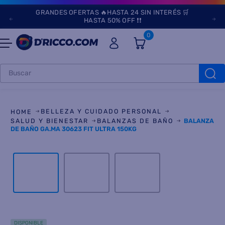
GRANDES OFERTAS 🔥HASTA 24 SIN INTERÉS 🛒
HASTA 50% OFF ❗❗
0
Buscar
TÉRMINOS MÁS
BUSCADOS
BELLEZA Y CUIDADO PERSONAL
1
.
heladeras
SALUD Y BIENESTAR
BALANZAS DE BAÑO
BALANZA
DE BAÑO GA.MA 30623 FIT ULTRA 150KG
2
.
aires
3
.
lavarropas
4
.
cocinas
5
.
microondas
6
.
tv
DISPONIBLE
7
.
termotanque