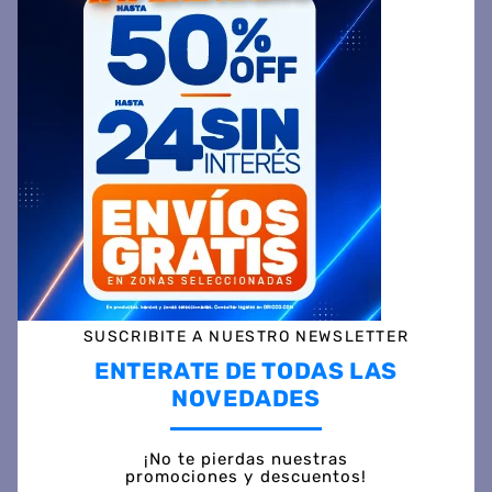
AGREGAR AL CARRITO
Comparte
Ingresa tu Código Postal y Calcula tu Entrega
DESCRIPCIÓN
SUSCRIBITE A NUESTRO NEWSLETTER
ENTERATE DE TODAS LAS
ESPECIFICACIÓN TÉCNICA
NOVEDADES
VALORACIONES
¡No te pierdas nuestras
promociones y descuentos!