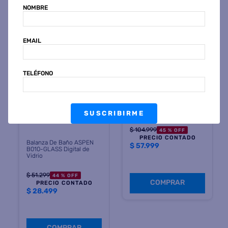
NOMBRE
Otras personas también vieron
EMAIL
TELÉFONO
GA.MA
SUSCRIBIRME
Balanza De Baño GA.MA
30623 FIT Ultra 150kg
$
104
.
999
45 %
OFF
PRECIO CONTADO
Balanza De Baño ASPEN
$
57.999
B010-GLASS Digital de
Vidrio
$
51
.
299
44 %
OFF
COMPRAR
PRECIO CONTADO
$
28.499