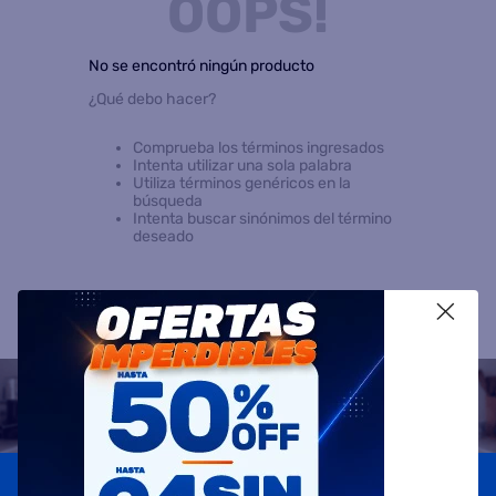
OOPS!
8
.
termotanque
No se encontró ningún producto
9
.
freidora aire
¿Qué debo hacer?
10
.
cocina
Comprueba los términos ingresados
Intenta utilizar una sola palabra
Utiliza términos genéricos en la
búsqueda
Intenta buscar sinónimos del término
deseado
X
Suscribite a
nuestras novedades