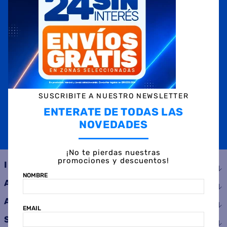
OBTENÉ 5% DE DESCUENTO EN TU PRIMERA COMPRA
¡Con tu suscripción enterate de todas las mejores
promociones y ofertas en D'RICCO.COM!
NOMBRE
EMAIL
SUSCRIBITE A NUESTRO NEWSLETTER
TELÉFONO
ENTERATE DE TODAS LAS
NOVEDADES
SUSCRIBIRME
¡No te pierdas nuestras
promociones y descuentos!
INSTITUCIONAL
NOMBRE
AYUDA
ATENCIÓN AL CLIENTE
EMAIL
SERVICIOS