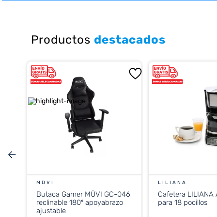
10
.
cocina
Productos
destacados
MÜVI
LILIANA
Butaca Gamer MÜVI GC-046
Cafetera LILIANA
reclinable 180º apoyabrazo
para 18 pocillos
ajustable