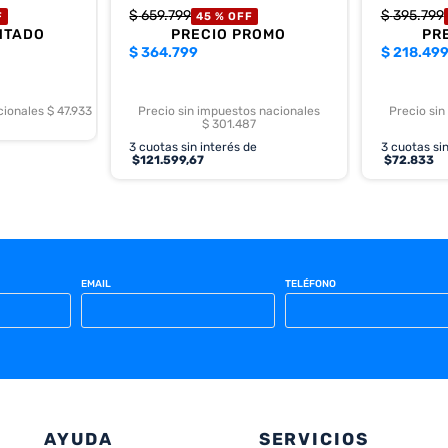
$
659
.
799
$
395
.
799
F
45 %
OFF
NTADO
PRECIO PROMO
PR
$
364.799
$
218.49
cionales $ 47.933
Precio sin impuestos nacionales
Precio sin
$ 301.487
3
cuotas sin interés de
3
cuotas sin
$
121.599,67
$
72.833
EMAIL
TELÉFONO
AYUDA
SERVICIOS