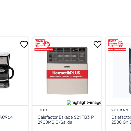
ESKABE
VOLCAN
 AC964
Calefactor Eskabe S21 TB3 P
Calefacto
2900MG C/Salida
2500 Gn E