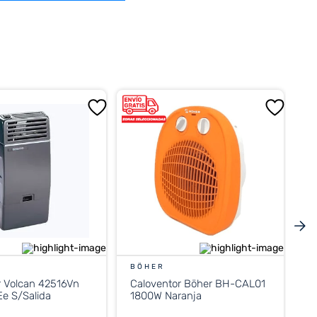
BÖHER
r Volcan 42516Vn
Caloventor Böher BH-CAL01
e S/Salida
1800W Naranja