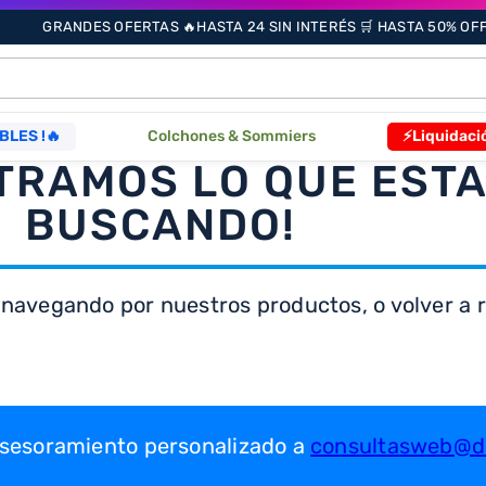
GRANDES OFERTAS 🔥HASTA 24 SIN INTERÉS 🛒 HASTA 50% OFF 
ÁS BUSCADOS
BLES !🔥
Colchones & Sommiers
⚡Liquidaci
TRAMOS LO QUE EST
s
BUSCANDO!
 navegando por nuestros productos, o volver a re
as
que
 asesoramiento personalizado a
consultasweb@dr
re