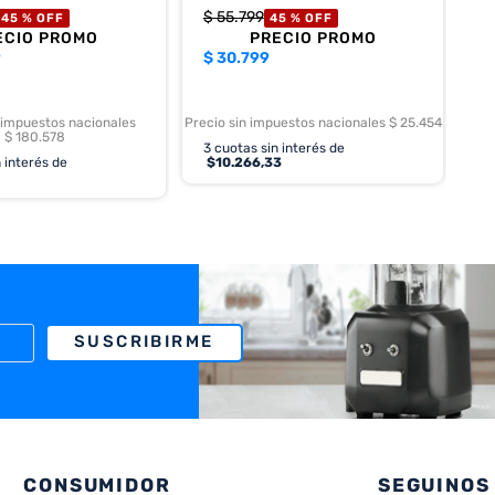
$
55
.
799
45 %
OFF
45 %
OFF
ECIO PROMO
PRECIO PROMO
9
$
30.799
 impuestos nacionales
Precio sin impuestos nacionales $ 25.454
$ 180.578
3
cuotas sin interés de
 interés de
$
10.266,33
SUSCRIBIRME
CONSUMIDOR
SEGUINOS