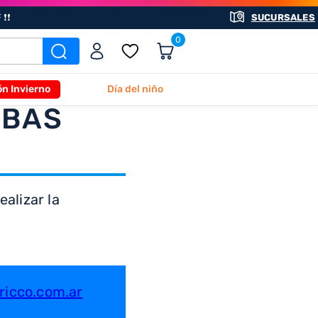
❗❗
SUCURSALES
0
ón Invierno
Día del niño
ABAS
alizar la
icco.com.ar