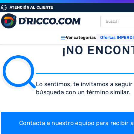
ATENCIÓN AL CLIENTE
Buscar
TÉRMINOS M
Ver categorías
Ofertas IMPERDI
1
.
heladeras
¡NO ENCON
2
.
lavarropa
3
.
aires
4
.
cocinas
Lo sentimos, te invitamos a seguir
5
.
heladera
búsqueda con un término similar.
6
.
microond
7
.
tv
8
.
termotan
Contacta a nuestro equipo para recibir
9
.
freidora ai