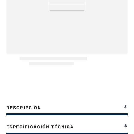
8
.
termotanque
9
.
freidora aire
10
.
cocina
DESCRIPCIÓN
ESPECIFICACIÓN TÉCNICA