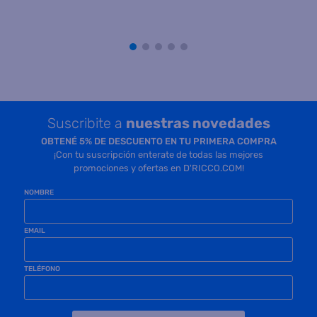
Precio sin impuestos
Precio sin impuestos
nacionales $ 125.206
nacionales $ 125.206
COMPRAR
COMPRAR
Suscribite a
nuestras novedades
OBTENÉ 5% DE DESCUENTO EN TU PRIMERA COMPRA
¡Con tu suscripción enterate de todas las mejores
promociones y ofertas en D'RICCO.COM!
NOMBRE
EMAIL