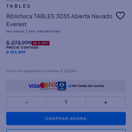
TABLES
8
.
heladera
Biblioteca TABLES 3035 Abierta Nevado
9
.
freidora aire
Everest
10
.
placard
SKU
:
982143
EAN
:
7798158307784
$
273
.
999
45 %
OFF
PRECIO CONTADO
$
151.499
Precio sin impuestos nacionales $ 125.206
Ver todas las cuotas
－
＋
COMPRAR AHORA