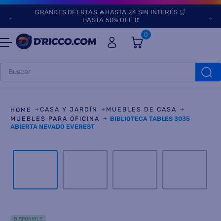
GRANDES OFERTAS 🔥HASTA 24 SIN INTERÉS 🛒
HASTA 50% OFF ❗❗
0
Buscar
TÉRMINOS MÁS
BUSCADOS
CASA Y JARDÍN
MUEBLES DE CASA
1
.
heladeras
MUEBLES PARA OFICINA
BIBLIOTECA TABLES 3035
ABIERTA NEVADO EVEREST
2
.
aires
3
.
lavarropas
4
.
cocinas
5
.
microondas
6
.
tv
DISPONIBLE
7
.
termotanque