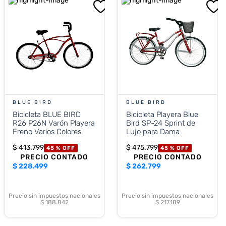
BLUE BIRD
BLUE BIRD
Bicicleta BLUE BIRD
Bicicleta Playera Blue
R26 P26N Varón Playera
Bird SP-24 Sprint de
Freno Varios Colores
Lujo para Dama
$
413
.
799
$
475
.
799
45 %
OFF
45 %
OFF
PRECIO CONTADO
PRECIO CONTADO
$
228.499
$
262.799
Precio sin impuestos nacionales
Precio sin impuestos nacionales
$ 188.842
$ 217.189