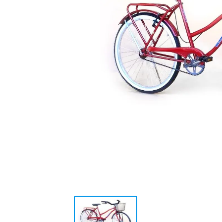
10
.
placard