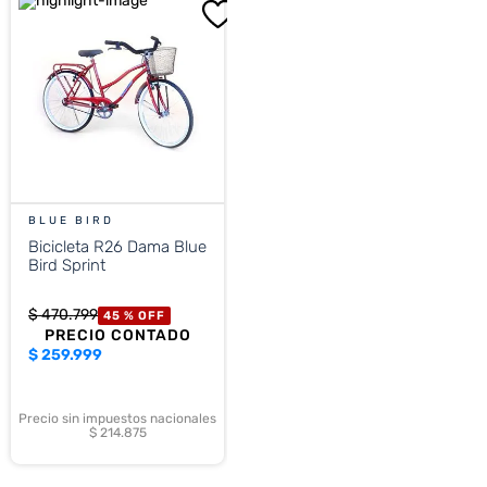
BLUE BIRD
Bicicleta R26 Dama Blue
Bird Sprint
$
470
.
799
45 %
OFF
PRECIO CONTADO
$
259.999
Precio sin impuestos nacionales
$ 214.875