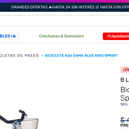
GRANDES OFERTAS 🔥HASTA 24 SIN INTERÉS 🛒 HASTA 50% OFF 
ÁS BUSCADOS
BLES !🔥
Colchones & Sommiers
⚡Liquidaci
ICLETAS DE PASEO
BICICLETA R26 DAMA BLUE BIRD SPRINT
s
¡Ú
B
as
Bi
Sp
que
SKU
$
re
PRE