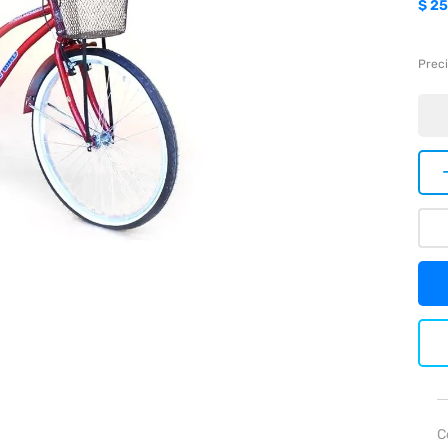
$
25
Preci
C