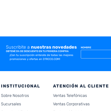
Suscribite a
nuestras novedades
NOMBRE
OBTENÉ 5% DE DESCUENTO EN TU PRIMERA COMPRA
¡Con tu suscripción enterate de todas las mejores
promociones y ofertas en D'RICCO.COM!
INSTITUCIONAL
ATENCIÓN AL CLIENTE
Sobre Nosotros
Ventas Telefónicas
Sucursales
Ventas Corporativas