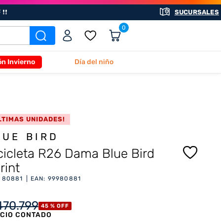
❗❗
SUCURSALES
0
ón Invierno
Día del niño
LTIMAS UNIDADES!
LUE BIRD
cicleta R26 Dama Blue Bird
rint
:
80881
EAN
:
99980881
470
.
799
45 %
OFF
CIO CONTADO