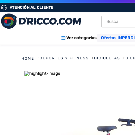
ATENCIÓN AL CLIENTE
Buscar
TÉRMINOS M
Ver categorías
Ofertas IMPERDI
1
.
heladeras
2
.
aires
DEPORTES Y FITNESS
BICICLETAS
BIC
3
.
lavarropa
4
.
cocinas
5
.
microond
6
.
tv
7
.
termotan
8
.
heladera
9
.
freidora ai