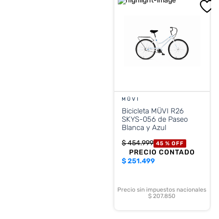
MÜVI
Bicicleta MÜVI R26
SKYS-056 de Paseo
Blanca y Azul
$
454
.
999
45 %
OFF
PRECIO CONTADO
$
251.499
Precio sin impuestos nacionales
$ 207.850