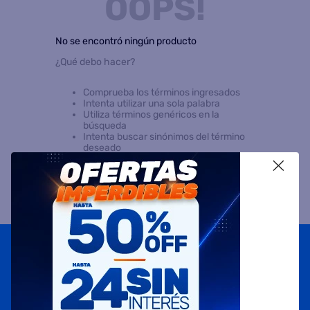
OOPS!
8
.
heladera
No se encontró ningún producto
9
.
freidora aire
¿Qué debo hacer?
10
.
placard
Comprueba los términos ingresados
Intenta utilizar una sola palabra
Utiliza términos genéricos en la
búsqueda
Intenta buscar sinónimos del término
deseado
X
Suscribite a
nuestras novedades
OBTENÉ 5% DE DESCUENTO EN TU PRIMERA COMPRA
¡Con tu suscripción enterate de todas las mejores
promociones y ofertas en D'RICCO.COM!