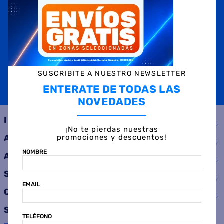
NOMBRE
EMAIL
TELÉFONO
SUSCRIBITE A NUESTRO NEWSLETTER
ENTERATE DE TODAS LAS
SUSCRIBIRME
NOVEDADES
INSTITUCIONAL
¡No te pierdas nuestras
promociones y descuentos!
AYUDA
NOMBRE
ATENCIÓN AL CLIENTE
SERVICIOS
EMAIL
CONSUMIDOR
SEGUINOS
TELÉFONO