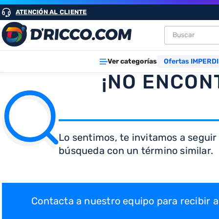
ATENCIÓN AL CLIENTE
Buscar
TÉRMINOS M
Ver categorías
Ofertas IMPERDI
1
.
heladeras
¡NO ENCON
2
.
lavarropa
3
.
aires
4
.
cocinas
Lo sentimos, te invitamos a seguir
5
.
heladera
búsqueda con un término similar.
6
.
microond
7
.
tv
8
.
termotan
Contacta a nuestro equipo para recibir
9
.
freidora ai