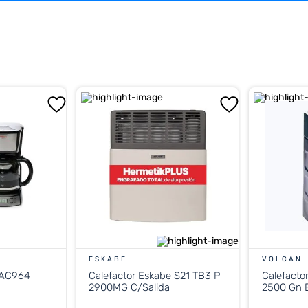
ESKABE
VOLCAN
 AC964
Calefactor Eskabe S21 TB3 P
Calefacto
2900MG C/Salida
2500 Gn E