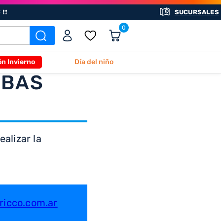
❗❗
SUCURSALES
0
ón Invierno
Día del niño
ABAS
alizar la
icco.com.ar