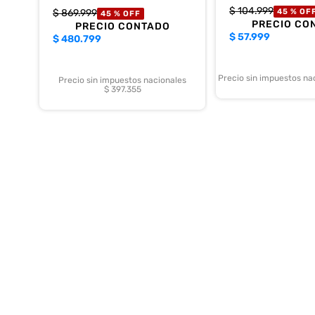
$
104
.
999
$
869
.
999
45 %
OF
45 %
OFF
PRECIO CO
PRECIO CONTADO
$
57.999
$
480.799
Precio sin impuestos na
Precio sin impuestos nacionales
$ 397.355