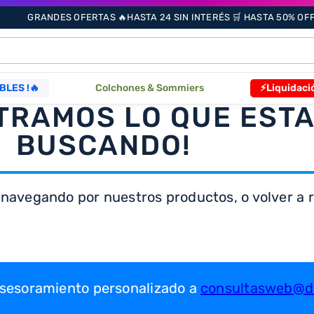
GRANDES OFERTAS 🔥HASTA 24 SIN INTERÉS 🛒 HASTA 50% OFF 
ÁS BUSCADOS
BLES !🔥
Colchones & Sommiers
⚡Liquidaci
TRAMOS LO QUE EST
s
BUSCANDO!
 navegando por nuestros productos, o volver a re
as
que
 asesoramiento personalizado a
consultasweb@dr
re