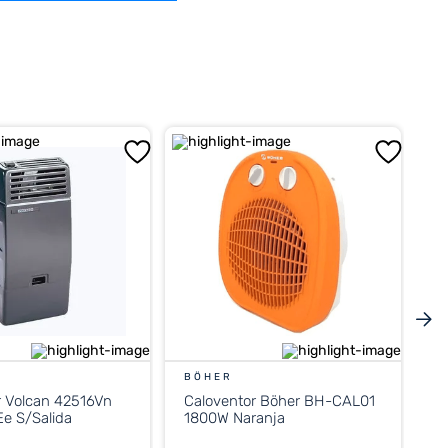
BÖHER
r Volcan 42516Vn
Caloventor Böher BH-CAL01
e S/Salida
1800W Naranja