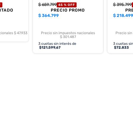
$
659
.
799
$
395
.
799
F
45 %
OFF
NTADO
PRECIO PROMO
PR
$
364.799
$
218.49
cionales $ 47.933
Precio sin impuestos nacionales
Precio sin
$ 301.487
3
cuotas sin interés de
3
cuotas sin
$
121.599,67
$
72.833