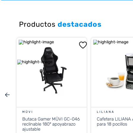
10
.
cocina
Productos
destacados
MÜVI
LILIANA
Butaca Gamer MÜVI GC-046
Cafetera LILIANA
reclinable 180º apoyabrazo
para 18 pocillos
ajustable