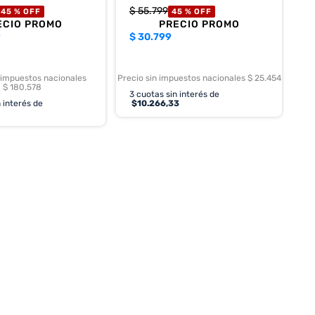
$
55
.
799
45 %
OFF
45 %
OFF
ECIO PROMO
PRECIO PROMO
9
$
30.799
 impuestos nacionales
Precio sin impuestos nacionales $ 25.454
$ 180.578
3
cuotas sin interés de
 interés de
$
10.266,33