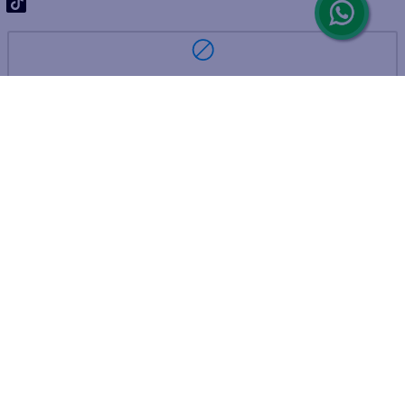
ARREPENTIMIENTO DE COMPRA
DEVOLUCIÓN DE COMPRA
Por fallas, rotura o disconformidad
© 2025 D'Ricco • Acción Mercantil S.A. • Todos los derechos
reservados.