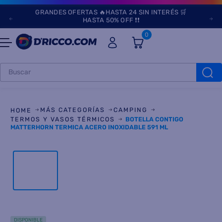
GRANDES OFERTAS 🔥HASTA 24 SIN INTERÉS 🛒
HASTA 50% OFF ❗❗
0
Buscar
TÉRMINOS MÁS
BUSCADOS
MÁS CATEGORÍAS
CAMPING
1
.
heladeras
TERMOS Y VASOS TÉRMICOS
BOTELLA CONTIGO
MATTERHORN TERMICA ACERO INOXIDABLE 591 ML
2
.
lavarropas
3
.
aires
4
.
cocinas
5
.
microondas
6
.
tv
DISPONIBLE
7
.
heladera