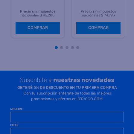
Precio sin impuestos
Precio sin impuestos
nacionales $ 46.280
nacionales $ 74.793
COMPRAR
COMPRAR
Suscribite a
nuestras novedades
OBTENÉ 5% DE DESCUENTO EN TU PRIMERA COMPRA
¡Con tu suscripción enterate de todas las mejores
promociones y ofertas en D'RICCO.COM!
NOMBRE
EMAIL