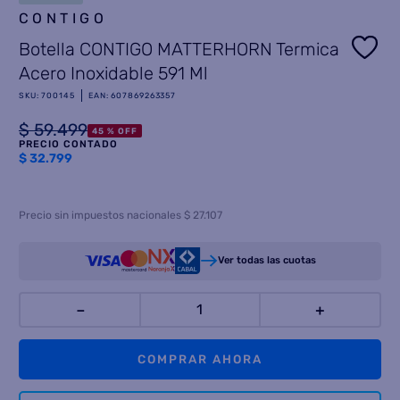
CONTIGO
8
.
termotanque
Botella CONTIGO MATTERHORN Termica
9
.
freidora aire
Acero Inoxidable 591 Ml
10
.
placard
SKU
:
700145
EAN
:
607869263357
$
59
.
499
45 %
OFF
PRECIO CONTADO
$
32.799
Precio sin impuestos nacionales $ 27.107
Ver todas las cuotas
－
＋
COMPRAR AHORA